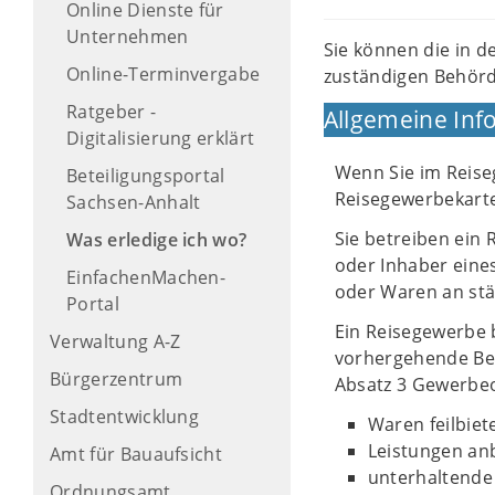
Online Dienste für
Unternehmen
Sie können die in d
Online-Terminvergabe
zuständigen Behörd
Ratgeber -
Allgemeine Inf
Digitalisierung erklärt
Wenn Sie im Reise
Beteiligungsportal
Reisegewerbekart
Sachsen-Anhalt
Sie betreiben ein 
Was erledige ich wo?
oder Inhaber eines
EinfachenMachen-
oder Waren an st
Portal
Ein Reisegewerbe
Verwaltung A-Z
vorhergehende Bes
Bürgerzentrum
Absatz 3 Gewerbe
Stadtentwicklung
Waren feilbiet
Leistungen anb
Amt für Bauaufsicht
unterhaltende 
Ordnungsamt