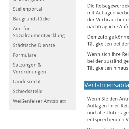
Die Reisegewerbeka
Stellenportal
mit Auflagen verb
Baugrundstücke
der Verbraucher er
nachträgliche Auf
Amt für
Sozialraumentwicklung
Demzufolge können
Tätigkeiten bei d
Städtische Dienste
Wenn sich Ihre Re
Formulare
bei der zuständig
Satzungen &
Tätigkeiten hinaus
Verordnungen
Landesrecht
Verfahrensabla
Schiedsstelle
Wenn Sie den Antr
Weißenfelser Amtsblatt
Auflagen Ihrer Re
und alle Unterlagen
entsprechenden Vo