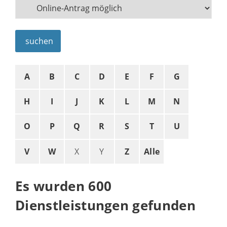
suchen
A
B
C
D
E
F
G
H
I
J
K
L
M
N
O
P
Q
R
S
T
U
V
W
X
Y
Z
Alle
Es wurden 600
Dienstleistungen gefunden