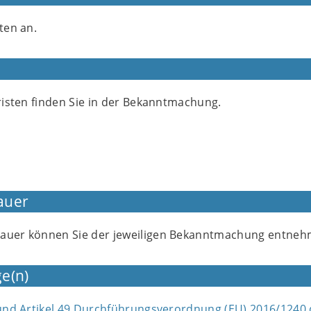
ten an.
Fristen finden Sie in der Bekanntmachung.
auer
dauer können Sie der jeweiligen Bekanntmachung entneh
e(n)
1 und Artikel 49 Durchführungsverordnung (EU) 2016/1240 