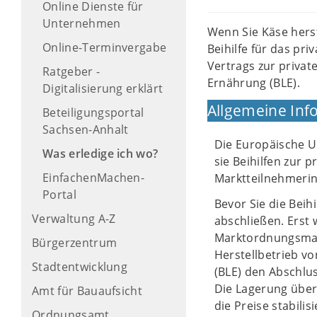
Online Dienste für
Unternehmen
Wenn Sie Käse herst
Online-Terminvergabe
Beihilfe für das pr
Vertrags zur privat
Ratgeber -
Ernährung (BLE).
Digitalisierung erklärt
Allgemeine Inf
Beteiligungsportal
Sachsen-Anhalt
Die Europäische U
Was erledige ich wo?
sie Beihilfen zur 
EinfachenMachen-
Marktteilnehmerin
Portal
Bevor Sie die Beih
Verwaltung A-Z
abschließen. Erst
Marktordnungsmaßn
Bürgerzentrum
Herstellbetrieb v
Stadtentwicklung
(BLE) den Abschlu
Die Lagerung über 
Amt für Bauaufsicht
die Preise stabilis
Ordnungsamt