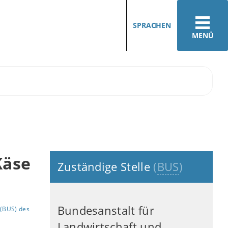
SPRACHEN
MENÜ
Käse
Zuständige Stelle
(
BUS
)
Bundesanstalt für
(BUS) des
Landwirtschaft und