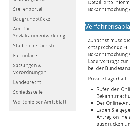
Detaillierte Info
Stellenportal
Bekanntmachung 
Baugrundstücke
Verfahrensabla
Amt für
Sozialraumentwicklung
Zunächst muss die
Städtische Dienste
entsprechende Hi
Bekanntmachung ve
Formulare
Lagervertrags zur 
Satzungen &
bei der Bundesans
Verordnungen
Private Lagerhalt
Landesrecht
Rufen den Onli
Schiedsstelle
Bekanntmachun
Weißenfelser Amtsblatt
Der Online-Ant
Laden Sie gege
Antrag online 
ausdrucken und