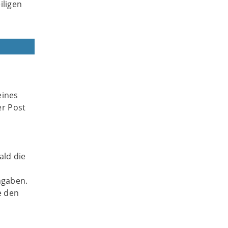
iligen
eines
er Post
ald die
ngaben.
e den