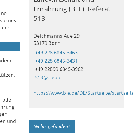
Ernährung (BLE), Referat
ine
513
s eines
 und
Deichmanns Aue 29
53179 Bonn
+49 228 6845-3463
indem
+49 228 6845-3431
+49 22899 6845-3962
tützen.
513@ble.de
https://www.ble.de/DE/Startseite/startsei
r oder
nährung
gen.
ten und
Nichts gefunden?