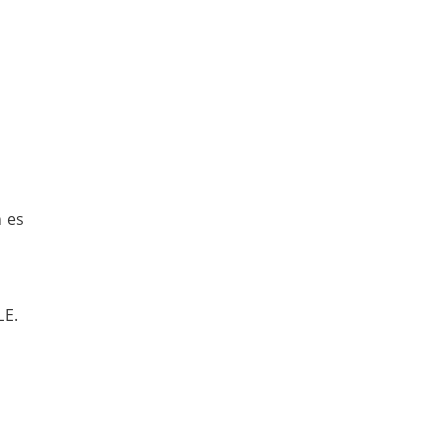
n es
LE.