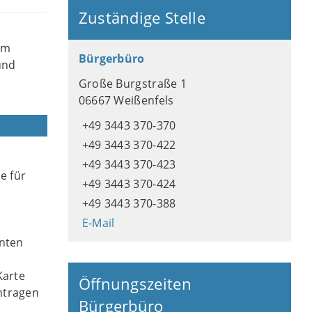
Zuständige Stelle
em
Bürgerbüro
und
Große Burgstraße 1
06667 Weißenfels
+49 3443 370-370
+49 3443 370-422
+49 3443 370-423
e für
+49 3443 370-424
+49 3443 370-388
n
E-Mail
enten
Karte
Öffnungszeiten
ntragen
Bürgerbüro