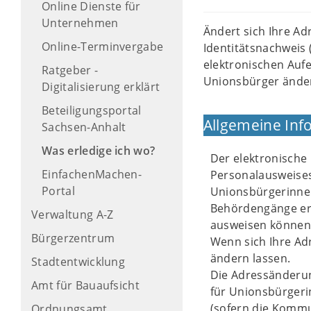
Online Dienste für
Unternehmen
Ändert sich Ihre Ad
Online-Terminvergabe
Identitätsnachweis 
elektronischen Aufe
Ratgeber -
Unionsbürger änder
Digitalisierung erklärt
Beteiligungsportal
Allgemeine Inf
Sachsen-Anhalt
Was erledige ich wo?
Der elektronische 
EinfachenMachen-
Personalausweises,
Portal
Unionsbürgerinnen
Behördengänge erl
Verwaltung A-Z
ausweisen können
Bürgerzentrum
Wenn sich Ihre Ad
ändern lassen.
Stadtentwicklung
Die Adressänderun
Amt für Bauaufsicht
für Unionsbürger
(sofern die Kommu
Ordnungsamt