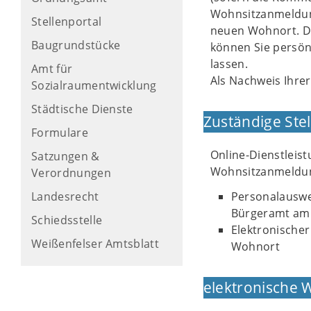
Wohnsitzanmeldung
Stellenportal
neuen Wohnort. Di
Baugrundstücke
können Sie persön
lassen.
Amt für
Als Nachweis Ihre
Sozialraumentwicklung
Städtische Dienste
Zuständige Stel
Formulare
Online-Dienstleis
Satzungen &
Wohnsitzanmeldun
Verordnungen
Landesrecht
Personalauswe
Bürgeramt am
Schiedsstelle
Elektronischer
Weißenfelser Amtsblatt
Wohnort
elektronische