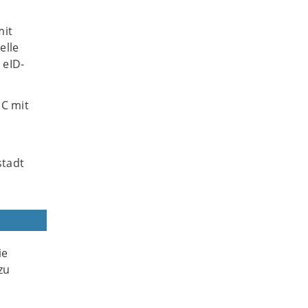
mit
elle
 eID-
PC mit
stadt
ie
zu