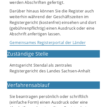
werden Abschriften gefertigt.
Darüber hinaus können Sie die Register auch
weiterhin während der Geschäftszeiten im
Registergericht (kostenfrei) einsehen und dort
(gebührenpflichtig) einen Ausdruck oder eine
Abschrift anfertigen lassen.
Gemeinsames Registerportal der Länder
Zuständige Stelle
Amtsgericht Stendal als zentrales
Registergericht des Landes Sachsen-Anhalt
Verfahrensablauf
Sie beantragen persönlich oder schriftlich
(einfache Form) einen Ausdruck oder eine