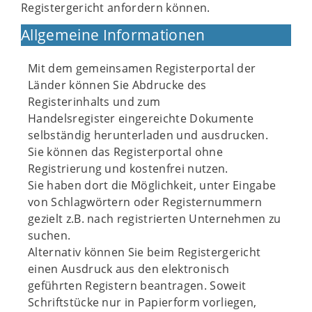
Registergericht anfordern können.
Allgemeine Informationen
Mit dem gemeinsamen Registerportal der
Länder können Sie Abdrucke des
Registerinhalts und zum
Handelsregister eingereichte Dokumente
selbständig herunterladen und ausdrucken.
Sie können das Registerportal ohne
Registrierung und kostenfrei nutzen.
Sie haben dort die Möglichkeit, unter Eingabe
von Schlagwörtern oder Registernummern
gezielt z.B. nach registrierten Unternehmen zu
suchen.
Alternativ können Sie beim Registergericht
einen Ausdruck aus den elektronisch
geführten Registern beantragen. Soweit
Schriftstücke nur in Papierform vorliegen,