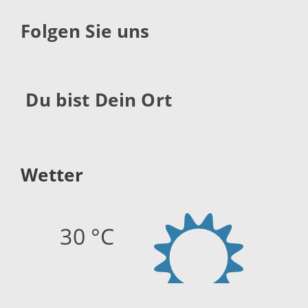
Folgen Sie uns
Du bist Dein Ort
Wetter
30 °C