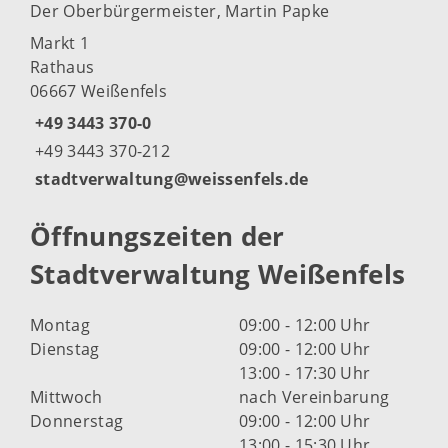
Der Oberbürgermeister, Martin Papke
Markt 1
Rathaus
06667 Weißenfels
+49 3443 370-0
+49 3443 370-212
stadtverwaltung@weissenfels.de
Öffnungszeiten der
Stadtverwaltung Weißenfels
Montag
09:00 - 12:00 Uhr
Dienstag
09:00 - 12:00 Uhr
13:00 - 17:30 Uhr
Mittwoch
nach Vereinbarung
Donnerstag
09:00 - 12:00 Uhr
13:00 - 15:30 Uhr