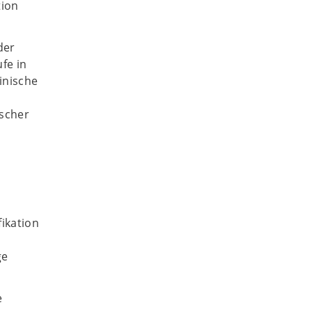
tion
der
fe in
inische
ischer
fikation
ge
e