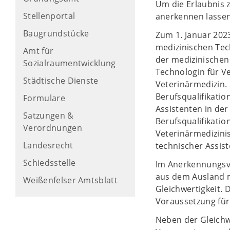
Um die Erlaubnis z
Stellenportal
anerkennen lassen
Baugrundstücke
Zum 1. Januar 202
medizinischen Tech
Amt für
der medizinischen
Sozialraumentwicklung
Technologin für V
Städtische Dienste
Veterinärmedizin. 
Berufsqualifikati
Formulare
Assistenten in de
Satzungen &
Berufsqualifikati
Verordnungen
Veterinärmedizini
Landesrecht
technischer Assist
Schiedsstelle
Im Anerkennungsver
aus dem Ausland m
Weißenfelser Amtsblatt
Gleichwertigkeit. D
Voraussetzung für 
Neben der Gleichwe