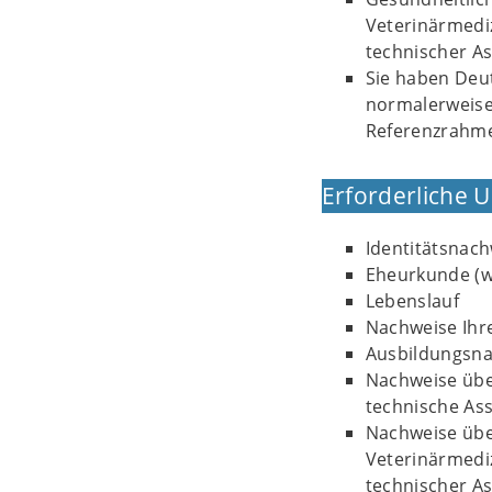
Veterinärmediz
technischer As
Sie haben Deut
normalerweis
Referenzrahme
Erforderliche 
Identitätsnach
Eheurkunde (w
Lebenslauf
Nachweise Ihre
Ausbildungsn
Nachweise über
technische Ass
Nachweise über
Veterinärmediz
technischer As