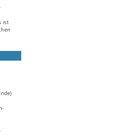
-
 ist
chen
unde)
h-
-