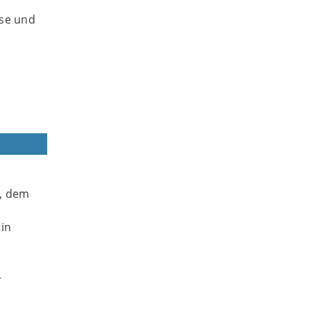
sse und
U, dem
tin
-