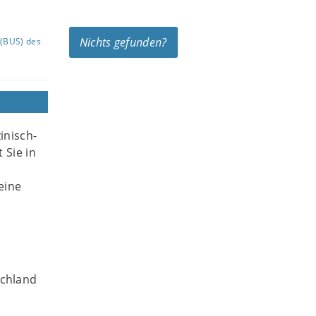
Nichts gefunden?
(BUS) des
inisch-
 Sie in
eine
schland