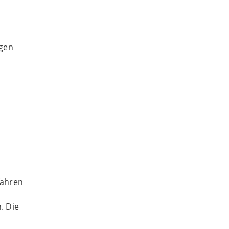
ngen
fahren
. Die