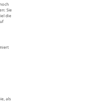
 noch
n: Sie
el die
uf
miert
ie, als