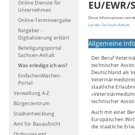
EU/EWR/S
Online Dienste für
Unternehmen
Diese Informationen werde
Online-Terminvergabe
Landes Sachsen-Anhalt
.
Ratgeber -
Digitalisierung erklärt
Allgemeine Inf
Beteiligungsportal
Sachsen-Anhalt
Der Beruf Veterin
technischer Assist
Was erledige ich wo?
Deutschland als V
EinfachenMachen-
Veterinärmedizini
Portal
staatliche Erlaubn
Verwaltung A-Z
»Veterinärmedizin
technischer Assist
Bürgerzentrum
Auch mit einer Be
Stadtentwicklung
Europäischen Wirt
Amt für Bauaufsicht
die staatliche Erl
Ordnungsamt