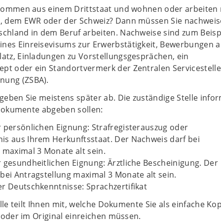
e kommen aus einem Drittstaat und wohnen oder arbeiten
EU, dem EWR oder der Schweiz? Dann müssen Sie nachweise
schland in dem Beruf arbeiten. Nachweise sind zum Beispi
ines Einreisevisums zur Erwerbstätigkeit, Bewerbungen a
latz, Einladungen zu Vorstellungsgesprächen, ein
pt oder ein Standortvermerk der Zentralen Servicestelle
nung (ZSBA).
eben Sie meistens später ab. Die zuständige Stelle infor
 Dokumente abgeben sollen:
 persönlichen Eignung: Strafregisterauszug oder
is aus Ihrem Herkunftsstaat. Der Nachweis darf bei
 maximal 3 Monate alt sein.
 gesundheitlichen Eignung: Ärztliche Bescheinigung. Der
bei Antragstellung maximal 3 Monate alt sein.
r Deutschkenntnisse: Sprachzertifikat
lle teilt Ihnen mit, welche Dokumente Sie als einfache Kop
 oder im Original einreichen müssen.