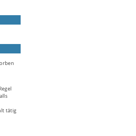
worben
Regel
alls
t tätig