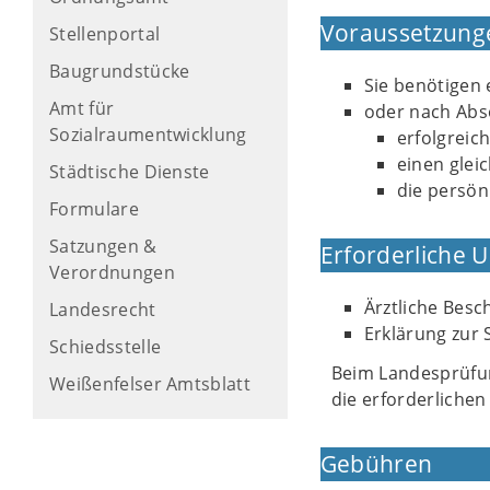
Voraussetzung
Stellenportal
Baugrundstücke
Sie benötigen 
Amt für
oder nach Abs
Sozialraumentwicklung
erfolgreic
einen glei
Städtische Dienste
die persön
Formulare
Satzungen &
Erforderliche 
Verordnungen
Ärztliche Besc
Landesrecht
Erklärung zur S
Schiedsstelle
Beim Landesprüfun
Weißenfelser Amtsblatt
die erforderliche
Gebühren