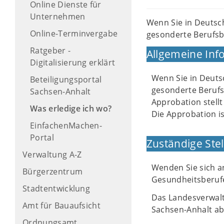
Online Dienste für
Unternehmen
Wenn Sie in Deutsch
Online-Terminvergabe
gesonderte Berufsbe
Ratgeber -
Allgemeine Inf
Digitalisierung erklärt
Wenn Sie in Deutsc
Beteiligungsportal
gesonderte Berufs
Sachsen-Anhalt
Approbation stellt
Was erledige ich wo?
Die Approbation i
EinfachenMachen-
Portal
Zuständige Stel
Verwaltung A-Z
Wenden Sie sich a
Bürgerzentrum
Gesundheitsberuf
Stadtentwicklung
Das Landesverwalt
Amt für Bauaufsicht
Sachsen-Anhalt ab
Ordnungsamt