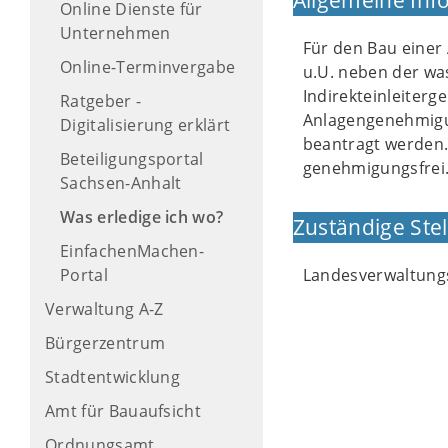
Allgemeine Inf
Online Dienste für
Unternehmen
Für den Bau einer
Online-Terminvergabe
u.U. neben der wa
Indirekteinleiterg
Ratgeber -
Anlagengenehmigun
Digitalisierung erklärt
beantragt werden. 
Beteiligungsportal
genehmigungsfrei
Sachsen-Anhalt
Was erledige ich wo?
Zuständige Stel
EinfachenMachen-
Portal
Landesverwaltun
Verwaltung A-Z
Bürgerzentrum
Stadtentwicklung
Amt für Bauaufsicht
Ordnungsamt