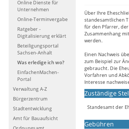
Online Dienste für
Unternehmen
Über Ihre Eheschli
Online-Terminvergabe
standesamtlichen Tr
für den Pfarrer, de
Ratgeber -
Zusammenhang mit d
Digitalisierung erklärt
werden.
Beteiligungsportal
Sachsen-Anhalt
Einen Nachweis übe
zum Beispiel zur Ä
Was erledige ich wo?
gebraucht. Die Ehe
EinfachenMachen-
Vorfahren und Abkö
Portal
Interesse nachweise
Verwaltung A-Z
Zuständige Stel
Bürgerzentrum
Standesamt der E
Stadtentwicklung
Amt für Bauaufsicht
Gebühren
Ordnungsamt