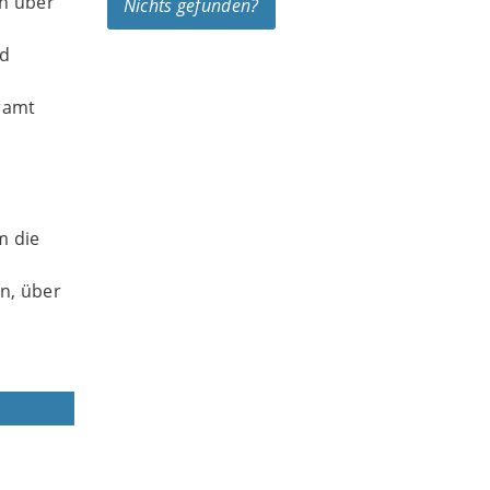
ch über
Nichts gefunden?
nd
ramt
m die
n, über