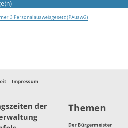
e(n)
mmer 3 Personalausweisgesetz (PAuswG)
eit
Impressum
gszeiten der
Themen
erwaltung
Der Bürgermeister
fels