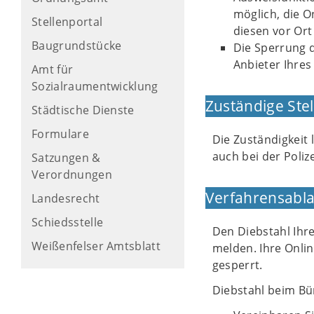
möglich, die O
Stellenportal
diesen vor Ort
Baugrundstücke
Die Sperrung d
Anbieter Ihres
Amt für
Sozialraumentwicklung
Zuständige Stel
Städtische Dienste
Formulare
Die Zuständigkeit
auch bei der Poliz
Satzungen &
Verordnungen
Verfahrensabla
Landesrecht
Schiedsstelle
Den Diebstahl Ihr
Weißenfelser Amtsblatt
melden. Ihre Onli
gesperrt.
Diebstahl beim B