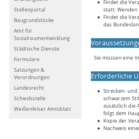
Findet die Ver
Stellenportal
statt: Wenden
Findet die Ver
Baugrundstücke
das Bundesland
Amt für
Sozialraumentwicklung
Voraussetzung
Städtische Dienste
Sie müssen eine V
Formulare
Satzungen &
Erforderliche 
Verordnungen
Landesrecht
Strecken- und 
Schiedsstelle
schwarzem Stif
zusätzlich die
Weißenfelser Amtsblatt
folgt dem Haup
Kopie der Vera
Nachweis einer