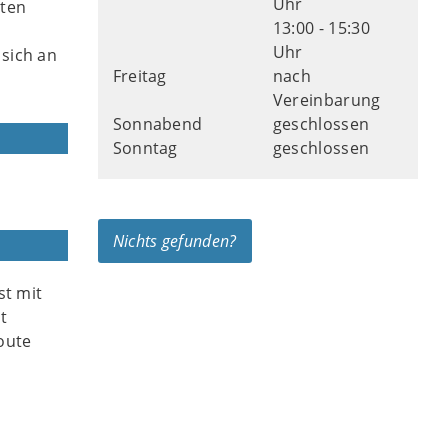
Uhr
dten
13:00 - 15:30
Uhr
sich an
Freitag
nach
Vereinbarung
Sonnabend
geschlossen
Sonntag
geschlossen
Nichts gefunden?
st mit
t
oute