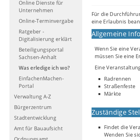
Online Dienste für
Unternehmen
Für die Durchführu
Online-Terminvergabe
eine Erlaubnis bean
Ratgeber -
Allgemeine Inf
Digitalisierung erklärt
Wenn Sie eine Ver
Beteiligungsportal
müssen Sie eine E
Sachsen-Anhalt
Eine Veranstaltun
Was erledige ich wo?
EinfachenMachen-
Radrennen
Portal
Straßenfeste
Märkte
Verwaltung A-Z
Bürgerzentrum
Zuständige Stel
Stadtentwicklung
Findet die Ver
Amt für Bauaufsicht
Wenden Sie sic
Ordnungsamt