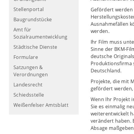
Stellenportal
Gefördert werden 
Herstellungskoste
Baugrundstücke
Ausnahmefällen kö
Amt für
werden.
Sozialraumentwicklung
Ihr Film muss unt
Städtische Dienste
Sinne der BKM-Film
deutsche Originals
Formulare
Produktionsfirma 
Satzungen &
Deutschland.
Verordnungen
Projekte, die mit 
Landesrecht
gefördert werden,
Schiedsstelle
Wenn Ihr Projekt i
Weißenfelser Amtsblatt
Sie es einmalig n
weiterentwickelt h
verändert haben. 
Absage maßgebend