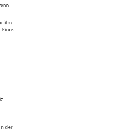
wenn
rfilm
n Kinos
iz
an der