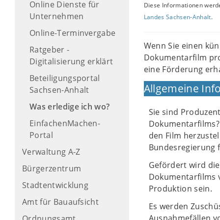
Online Dienste für
Diese Informationen werde
Unternehmen
Landes Sachsen-Anhalt
.
Online-Terminvergabe
Wenn Sie einen kün
Ratgeber -
Dokumentarfilm pro
Digitalisierung erklärt
eine Förderung erha
Beteiligungsportal
Allgemeine Inf
Sachsen-Anhalt
Was erledige ich wo?
Sie sind Produzent
EinfachenMachen-
Dokumentarfilms? 
Portal
den Film herzuste
Bundesregierung f
Verwaltung A-Z
Gefördert wird di
Bürgerzentrum
Dokumentarfilms v
Stadtentwicklung
Produktion sein.
Amt für Bauaufsicht
Es werden Zuschüs
Ausnahmefällen vo
Ordnungsamt