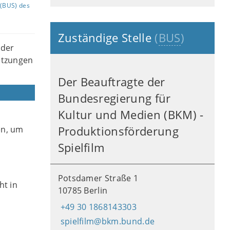
(BUS) des
Zuständige Stelle
(
BUS
)
oder
etzungen
Der Beauftragte der
Bundesregierung für
Kultur und Medien (BKM) -
en, um
Produktionsförderung
Spielfilm
Potsdamer Straße 1
ht in
10785 Berlin
+49 30 1868143303
spielfilm@bkm.bund.de