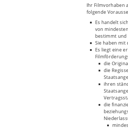
Ihr Filmvorhaben 
folgende Vorausset
Es handelt si
von mindestens
bestimmt und g
Sie haben mit
Es liegt eine 
Filmförderungs
die Origin
die Regiss
Staatsange
ihren stän
Staatsange
Vertragsst
die finanzi
beziehungs
Niederlass
mindest