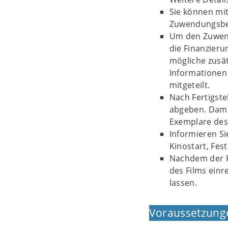
Sie können mi
Zuwendungsbes
Um den Zuwend
die Finanzier
mögliche zusä
Informatione
mitgeteilt.
Nach Fertigst
abgeben. Dami
Exemplare des
Informieren Si
Kinostart, Fes
Nachdem der F
des Films ein
lassen.
Voraussetzung