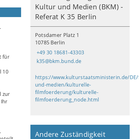
Kultur und Medien (BKM) -
Referat K 35 Berlin
.
Potsdamer Platz 1
10785 Berlin
+49 30 18681-43303
 für
k35@bkm.bund.de
l 10
https://www.kulturstaatsministerin.de/DE/
und-medien/kulturelle-
filmfoerderung/kulturelle-
l zur
filmfoerderung_node.html
Ihr
.
Andere Zuständigkeit
teilt.