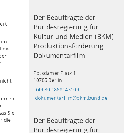
Der Beauftragte der
ert
Bundesregierung für
Kultur und Medien (BKM) -
 im
Produktionsförderung
l die
Dokumentarfilm
der
n
Potsdamer Platz 1
10785 Berlin
nicht
+49 30 1868143109
dokumentarfilm@bkm.bund.de
 können
n
was Sie
Der Beauftragte der
r die
Bundesregierung für