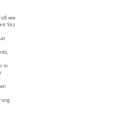
roß wie
it Sitz
hat
nds,
r in
n
ten
erung