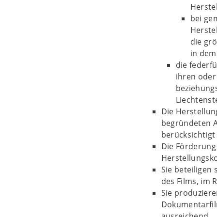
Herste
bei ge
Herste
die gr
in dem
die federf
ihren oder
beziehungs
Liechtenst
Die Herstellun
begründeten A
berücksichtigt
Die Förderung 
Herstellungsko
Sie beteiligen
des Films, im 
Sie produziere
Dokumentarfil
ausreichend.