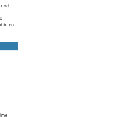
e und
no
tlinien
ilme