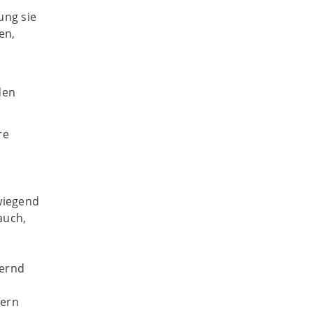
ung sie
en,
 den
re
rwiegend
auch,
uernd
tern