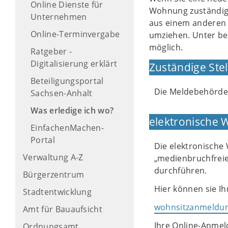
Online Dienste für
Wohnung zuständige
Unternehmen
aus einem anderen 
Online-Terminvergabe
umziehen. Unter be
möglich.
Ratgeber -
Digitalisierung erklärt
Zuständige Stel
Beteiligungsportal
Die Meldebehörde 
Sachsen-Anhalt
Was erledige ich wo?
elektronische
EinfachenMachen-
Portal
Die elektronische
Verwaltung A-Z
„medienbruchfreien
durchführen.
Bürgerzentrum
Hier können sie I
Stadtentwicklung
wohnsitzanmeldun
Amt für Bauaufsicht
Ihre Online-Anmel
Ordnungsamt