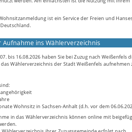
enutzt werden. Am einfachsten ist die Nutzung mit Ihrem
 Wohnsitzanmeldung ist ein Service der Freien und Hanse
 Deutschland.
r Aufnahme ins Wählerverzeichnis
.07. bis 16.08.2026 haben Sie bei Zuzug nach Weißenfels d
in das Wählerverzeichnis der Stadt Weißenfels aufnehmen 
ind:
sangehörigkeit
ahre
onate Wohnsitz in Sachsen-Anhalt (d.h. vor dem 06.06.20
hme in das Wählerverzeichnis können online mit beigefü
 werden.
m Wählerverzeichnis ihrer Zuzugsgemeinde erfolgt nach