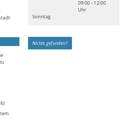
09:00 - 12:00
Uhr
Sonntag
stadt
Nichts gefunden?
ie
zu
26)
gtem