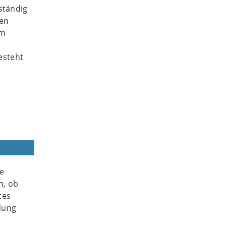
ständig
en
em
esteht
e
n, ob
tes
dung