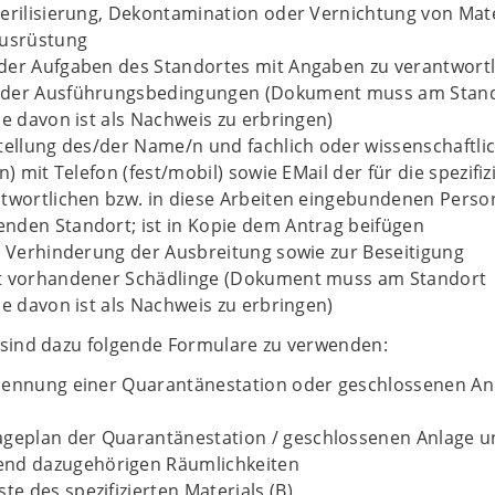
erilisierung, Dekontamination oder Vernichtung von Mate
Ausrüstung
der Aufgaben des Standortes mit Angaben zu verantwort
 der Ausführungsbedingungen (Dokument muss am Stan
ie davon ist als Nachweis zu erbringen)
tellung des/der Name/n und fachlich oder wissenschaftli
n) mit Telefon (fest/mobil) sowie EMail der für die spezifiz
ntwortlichen bzw. in diese Arbeiten eingebundenen Perso
nden Standort; ist in Kopie dem Antrag beifügen
r Verhinderung der Ausbreitung sowie zur Beseitigung
t vorhandener Schädlinge (Dokument muss am Standort
ie davon ist als Nachweis zu erbringen)
 sind dazu folgende Formulare zu verwenden:
nennung einer Quarantänestation oder geschlossenen Anl
ageplan der Quarantänestation / geschlossenen Anlage u
end dazugehörigen Räumlichkeiten
ste des spezifizierten Materials (B)