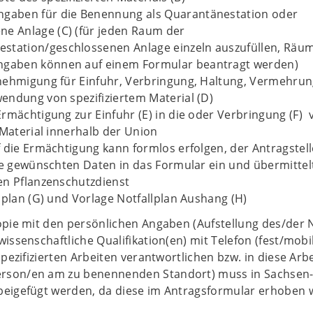
ngaben für die Benennung als Quarantänestation oder
ne Anlage (C) (für jeden Raum der
station/geschlossenen Anlage einzeln auszufüllen, Räu
Angaben können auf einem Formular beantragt werden)
nehmigung für Einfuhr, Verbringung, Haltung, Vermehru
endung von spezifiziertem Material (D)
rmächtigung zur Einfuhr (E) in die oder Verbringung (F) 
 Material innerhalb der Union
 die Ermächtigung kann formlos erfolgen, der Antragstell
ie gewünschten Daten in das Formular ein und übermittel
en Pflanzenschutzdienst
lplan (G) und Vorlage Notfallplan Aushang (H)
Kopie mit den persönlichen Angaben (Aufstellung des/der
wissenschaftliche Qualifikation(en) mit Telefon (fest/mobi
 spezifizierten Arbeiten verantwortlichen bzw. in diese Arb
rson/en am zu benennenden Standort) muss in Sachsen-
beigefügt werden, da diese im Antragsformular erhoben 