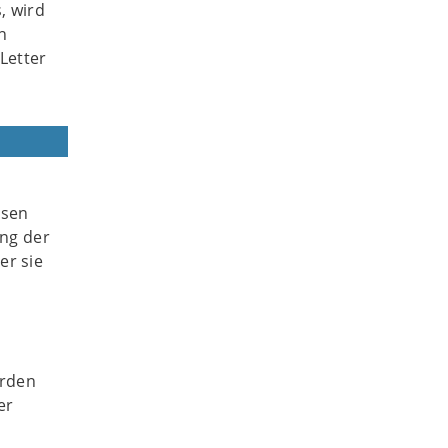
, wird
n
Letter
ssen
ng der
er sie
erden
er