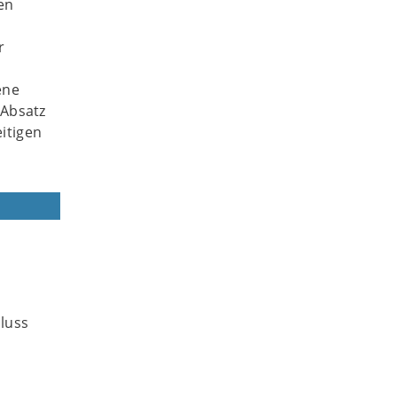
en
r
ene
 Absatz
itigen
luss