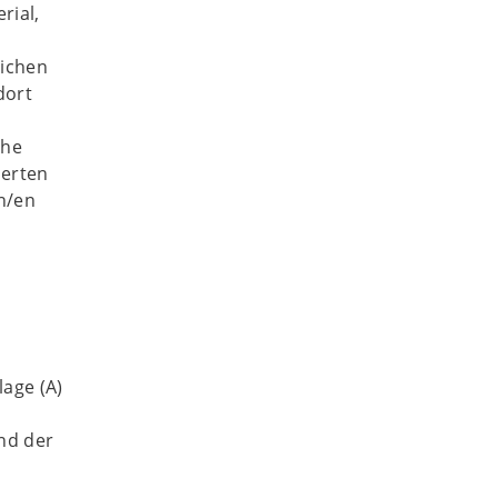
rial,
lichen
dort
che
ierten
n/en
age (A)
nd der