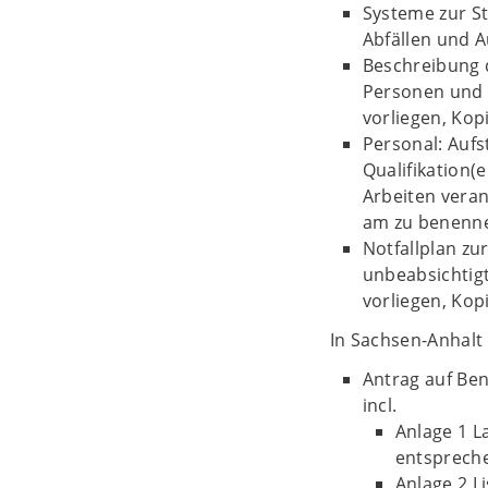
Systeme zur St
Abfällen und 
Beschreibung 
Personen und
vorliegen, Kop
Personal: Aufs
Qualifikation(e
Arbeiten vera
am zu benenne
Notfallplan zu
unbeabsichtig
vorliegen, Kop
In Sachsen-Anhalt
Antrag auf Be
incl.
Anlage 1 L
entsprech
Anlage 2 Li