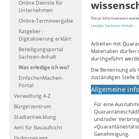
wissensc
Online Dienste für
Unternehmen
Diese Informationen werde
Online-Terminvergabe
Landes Sachsen-Anhalt
.
Ratgeber -
Digitalisierung erklärt
Arbeiten mit Quara
Beteiligungsportal
Materialien dürfen
Sachsen-Anhalt
durchgeführt werde
Was erledige ich wo?
Die Benennung als 
zuständigen Stelle 
EinfachenMachen-
Portal
Allgemeine Inf
Verwaltung A-Z
Für eine Ausnahm
Bürgerzentrum
Quarantäneschädli
Stadtentwicklung
und/oder Verbring
«Quarantänestatio
Amt für Bauaufsicht
Genehmigung.
Ordnungsamt