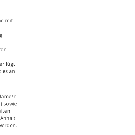
me mit
ng
von
er fügt
t es an
 Name/n
l) sowie
eiten
Anhalt
werden.