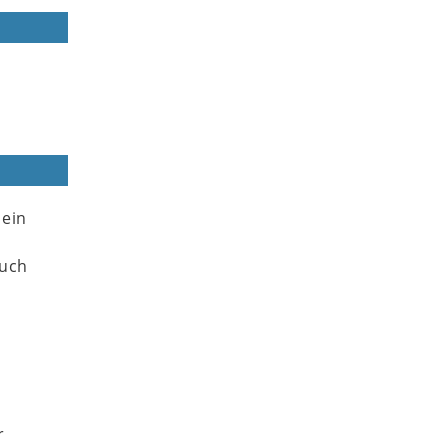
 ein
d
auch
r