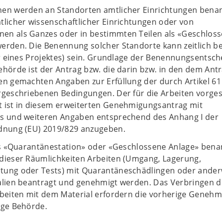
en werden an Standorten amtlicher Einrichtungen benan
tlicher wissenschaftlicher Einrichtungen oder von
n als Ganzes oder in bestimmten Teilen als «Geschlos
erden. Die Benennung solcher Standorte kann zeitlich be
er eines Projektes) sein. Grundlage der Benennungsentsc
hörde ist der Antrag bzw. die darin bzw. in den dem Ant
en gemachten Angaben zur Erfüllung der durch Artikel 61
rgeschriebenen Bedingungen. Der für die Arbeiten vorge
 ist in diesem erweiterten Genehmigungsantrag mit
s und weiteren Angaben entsprechend des Anhang I der
dnung (EU) 2019/829 anzugeben.
als «Quarantänestation» oder «Geschlossene Anlage» bena
dieser Räumlichkeiten Arbeiten (Umgang, Lagerung,
ung oder Tests) mit Quarantäneschädlingen oder ander
alien beantragt und genehmigt werden. Das Verbringen d
rbeiten mit dem Material erfordern die vorherige Geneh
ige Behörde.