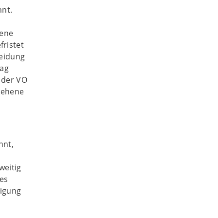
nt.
sene
fristet
heidung
rag
 der VO
sehene
nnt,
weitig
es
migung