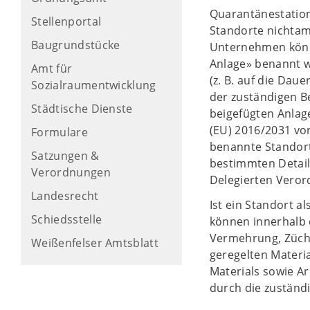
Quarantänestation
Stellenportal
Standorte nichtam
Baugrundstücke
Unternehmen könne
Anlage» benannt w
Amt für
(z. B. auf die Dau
Sozialraumentwicklung
der zuständigen Be
Städtische Dienste
beigefügten Anlag
(EU) 2016/2031 vo
Formulare
benannte Standort
Satzungen &
bestimmten Detail
Verordnungen
Delegierten Veror
Landesrecht
Ist ein Standort 
Schiedsstelle
können innerhalb 
Vermehrung, Zücht
Weißenfelser Amtsblatt
geregelten Materi
Materials sowie A
durch die zuständ