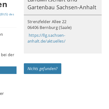
en
Gartenbau Sachsen-Anhalt
(BUS) des
Strenzfelder Allee 22
06406 Bernburg (Saale)
en
https://llg.sachsen-
anhalt.de/aktuelles/
 bei der
Nichts gefunden?
ner