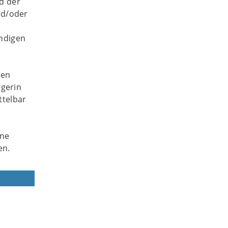
d der
nd/oder
ndigen
ren
ägerin
ttelbar
ine
en.