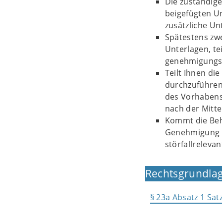
Die zuständig
beigefügten U
zusätzliche Un
Spätestens zw
Unterlagen, te
genehmigungsbe
Teilt Ihnen di
durchzuführen 
des Vorhabens
nach der Mitt
Kommt die Beh
Genehmigung b
störfallreleva
Rechtsgrundlag
§ 23a Absatz 1 Sa