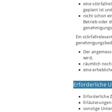
eine störfallr
geplant ist un
nicht schon ei
Betrieb oder d
genehmigungsb
Ein störfallrelev
genehmigungsbedür
Der angemesse
wird,
räumlich noch 
eine erheblic
Erforderliche 
Erforderliche 
Erläuterungen
sonstige Unter