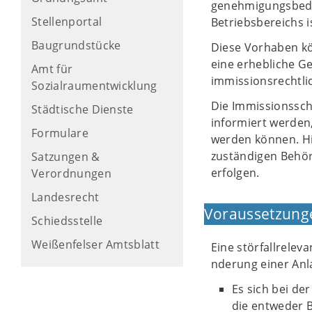
genehmigungsbedür
Stellenportal
Betriebsbereichs i
Baugrundstücke
Diese Vorhaben kö
eine erhebliche G
Amt für
immissionsrechtli
Sozialraumentwicklung
Die Immissionssc
Städtische Dienste
informiert werden
Formulare
werden können. Hi
zuständigen Behör
Satzungen &
erfolgen.
Verordnungen
Landesrecht
Voraussetzung
Schiedsstelle
Weißenfelser Amtsblatt
Eine störfallrelev
nderung einer Anl
Es sich bei de
die entweder B