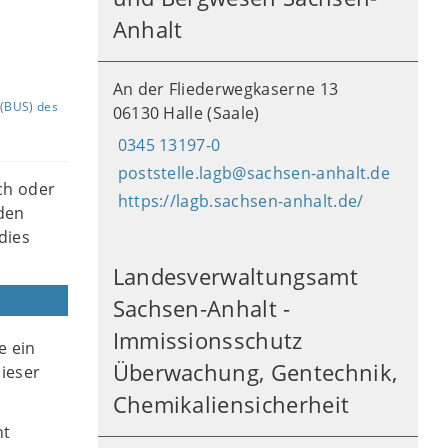
Anhalt
An der Fliederwegkaserne 13
(BUS) des
06130 Halle (Saale)
0345 13197-0
poststelle.lagb@sachsen-anhalt.de
ch oder
https://lagb.sachsen-anhalt.de/
 den
dies
Landesverwaltungsamt
Sachsen-Anhalt -
Immissionsschutz
e ein
Überwachung, Gentechnik,
dieser
Chemikaliensicherheit
ht