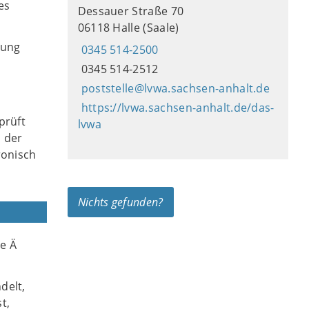
es
Dessauer Straße 70
06118 Halle (Saale)
rung
0345 514-2500
0345 514-2512
poststelle@lvwa.sachsen-anhalt.de
https://lvwa.sachsen-anhalt.de/das-
prüft
lvwa
 der
ronisch
Nichts gefunden?
te Ä
delt,
t,