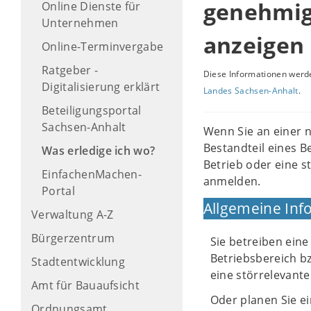
genehmig
Online Dienste für
Unternehmen
anzeigen
Online-Terminvergabe
Ratgeber -
Diese Informationen werde
Digitalisierung erklärt
Landes Sachsen-Anhalt
.
Beteiligungsportal
Sachsen-Anhalt
Wenn Sie an einer 
Bestandteil eines Be
Was erledige ich wo?
Betrieb oder eine s
EinfachenMachen-
anmelden.
Portal
Allgemeine Inf
Verwaltung A-Z
Bürgerzentrum
Sie betreiben eine
Betriebsbereich bz
Stadtentwicklung
eine störrelevant
Amt für Bauaufsicht
Oder planen Sie ei
Ordnungsamt