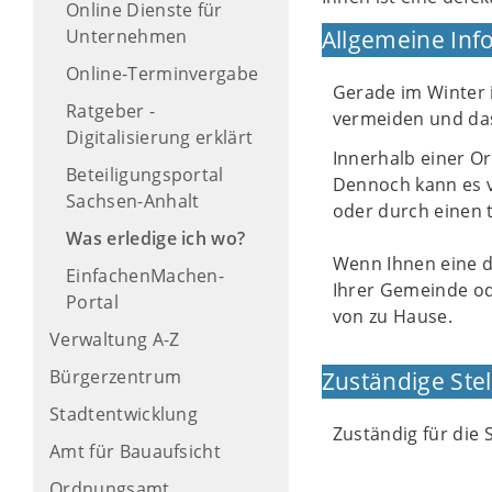
Online Dienste für
Unternehmen
Allgemeine Inf
Online-Terminvergabe
Gerade im Winter i
Ratgeber -
vermeiden und das
Digitalisierung erklärt
Innerhalb einer O
Beteiligungsportal
Dennoch kann es v
Sachsen-Anhalt
oder durch einen t
Was erledige ich wo?
Wenn Ihnen eine d
EinfachenMachen-
Ihrer Gemeinde od
Portal
von zu Hause.
Verwaltung A-Z
Bürgerzentrum
Zuständige Stel
Stadtentwicklung
Zuständig für die
Amt für Bauaufsicht
Ordnungsamt