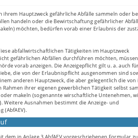
n ihrem Hauptzweck gefährliche Abfälle sammeln oder be
ällen handeln oder die Bewirtschaftung gefährlicher Abfäll
makeln) möchten, bedürfen vorab einer Erlaubnis der zus
ese abfallwirtschaftlichen Tätigkeiten im Hauptzweck
nicht gefährlichen Abfällen durchführen möchten, müssen
örde vorab anzeigen. Die Anzeigepflicht gilt u. a. auch fü
iebe, die von der Erlaubnispflicht ausgenommen sind sow
nem anderen Hauptzweck, die aber gelegentlich die von
m Rahmen ihrer eigenen gewerblichen Tätigkeit selbst sa
 oder makeln (sogenannte wirschaftliche Untenehmen, wie
. Weitere Ausnahmen bestimmt die Anzeige- und
g (AbfAEV).
uf
 mit dem in Anlage 3 AbfAEV vorgeschriebenen Formular zu