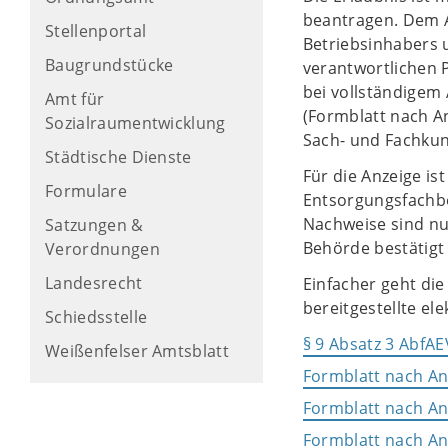
beantragen. Dem A
Stellenportal
Betriebsinhabers u
Baugrundstücke
verantwortlichen P
bei vollständigem
Amt für
(Formblatt nach A
Sozialraumentwicklung
Sach- und Fachkun
Städtische Dienste
Für die Anzeige i
Formulare
Entsorgungsfachbet
Nachweise sind nu
Satzungen &
Behörde bestätigt 
Verordnungen
Landesrecht
Einfacher geht di
bereitgestellte el
Schiedsstelle
§ 9 Absatz 3 AbfAE
Weißenfelser Amtsblatt
Formblatt nach An
Formblatt nach An
Formblatt nach An