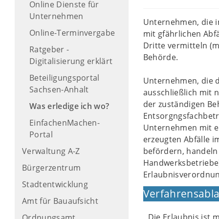
Online Dienste für
Unternehmen
Unternehmen, die i
Online-Terminvergabe
mit gfährlichen Abf
Dritte vermitteln (
Ratgeber -
Behörde.
Digitalisierung erklärt
Beteiligungsportal
Unternehmen, die di
Sachsen-Anhalt
ausschließlich mit 
der zuständigen Beh
Was erledige ich wo?
Entsorgngsfachbetr
EinfachenMachen-
Unternehmen mit ei
Portal
erzeugten Abfälle i
Verwaltung A-Z
befördern, handeln
Handwerksbetriebe)
Bürgerzentrum
Erlaubnisverordnun
Stadtentwicklung
Verfahrensabla
Amt für Bauaufsicht
Die Erlaubnis ist
Ordnungsamt