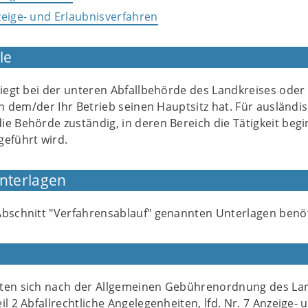
zeige- und Erlaubnisverfahren
le
liegt bei der unteren Abfallbehörde des Landkreises oder
 in dem/der Ihr Betrieb seinen Hauptsitz hat. Für ausländi
e Behörde zuständig, in deren Bereich die Tätigkeit begi
geführt wird.
Unterlagen
Abschnitt "Verfahrensablauf" genannten Unterlagen benöt
hten sich nach der Allgemeinen Gebührenordnung des La
il 2 Abfallrechtliche Angelegenheiten, lfd. Nr. 7 Anzeige- 