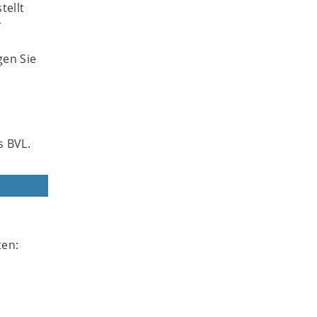
tellt
r
gen Sie
s BVL.
ten: