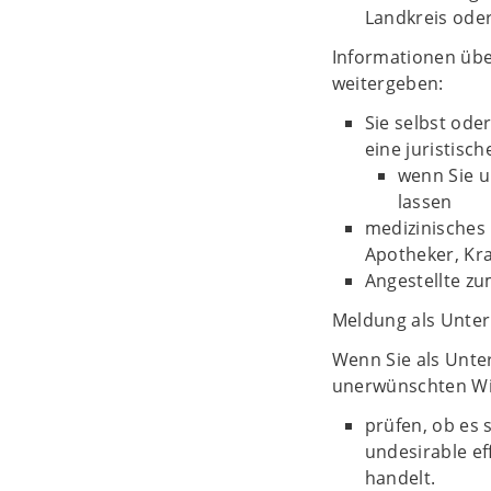
Landkreis oder
Informationen üb
weitergeben:
Sie selbst ode
eine juristisc
wenn Sie un
lassen
medizinisches 
Apotheker, Kr
Angestellte zu
Meldung als Unte
Wenn Sie als Unte
unerwünschten Wi
prüfen, ob es 
undesirable ef
handelt.