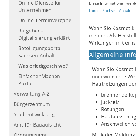
Online Dienste für
Diese Informationen werde
Unternehmen
Landes Sachsen-Anhalt
.
Online-Terminvergabe
Wenn Sie Kosmetik 
Ratgeber -
melden. Als Herste
Digitalisierung erklärt
Wirkungen mit erns
Beteiligungsportal
Allgemeine Inf
Sachsen-Anhalt
Was erledige ich wo?
Wenn Sie Kosmetik
EinfachenMachen-
unerwünschte Wirk
Portal
Hautreizungen ode
Verwaltung A-Z
brennende Ko
Juckreiz
Bürgerzentrum
Rötungen
Stadtentwicklung
Hautausschla
Anschwellen v
Amt für Bauaufsicht
Mit jeder Meldun
Ordnungsamt