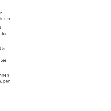
e
ieren.
d
oder
ter.
 Sie
önnen
, per
-