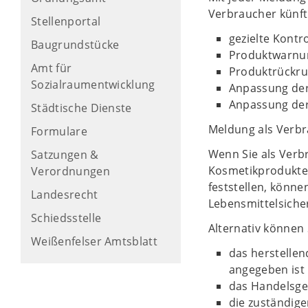
Verbraucher künft
Stellenportal
gezielte Kontr
Baugrundstücke
Produktwarnu
Amt für
Produktrückru
Sozialraumentwicklung
Anpassung der
Anpassung de
Städtische Dienste
Meldung als Verbr
Formulare
Wenn Sie als Ver
Satzungen &
Kosmetikprodukten
Verordnungen
feststellen, könn
Landesrecht
Lebensmittelsicher
Schiedsstelle
Alternativ können 
Weißenfelser Amtsblatt
das herstelle
angegeben ist
das Handelsge
die zuständige