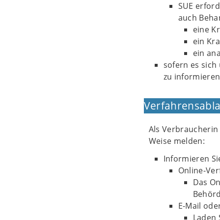
SUE erford
auch Behan
eine K
ein Kr
ein ana
sofern es sich
zu informieren
Verfahrensabla
Als Verbraucherin
Weise melden:
Informieren Si
Online-Ver
Das Onl
Behörd
E-Mail ode
Laden 