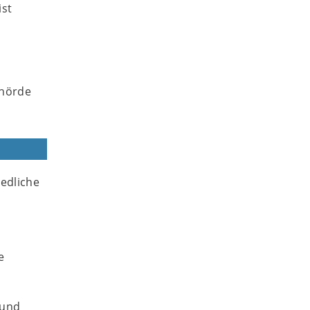
ist
ehörde
edliche
e
 und