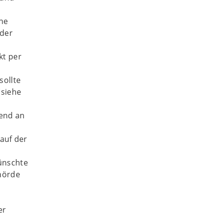
ine
oder
kt per
sollte
(siehe
hend an
 auf der
ünschte
hörde
er