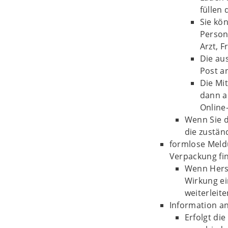
füllen 
Sie kö
Person 
Arzt, F
Die au
Post a
Die Mit
dann a
Online
Wenn Sie d
die zustän
formlose Meldu
Verpackung fi
Wenn Herst
Wirkung ei
weiterleite
Information a
Erfolgt die