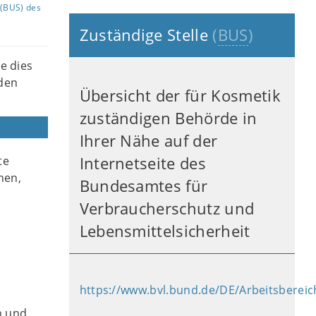
(BUS) des
Zuständige Stelle
(
BUS
)
e dies
den
Übersicht der für Kosmetik
zuständigen Behörde in
Ihrer Nähe auf der
te
Internetseite des
nen,
Bundesamtes für
Verbraucherschutz und
Lebensmittelsicherheit
https://www.bvl.bund.de/DE/Arbeitsbere
n und