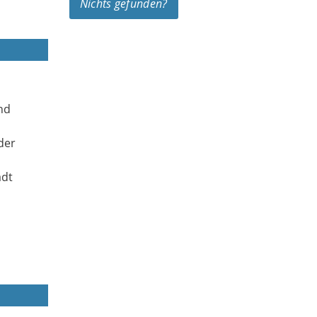
Nichts gefunden?
nd
der
adt