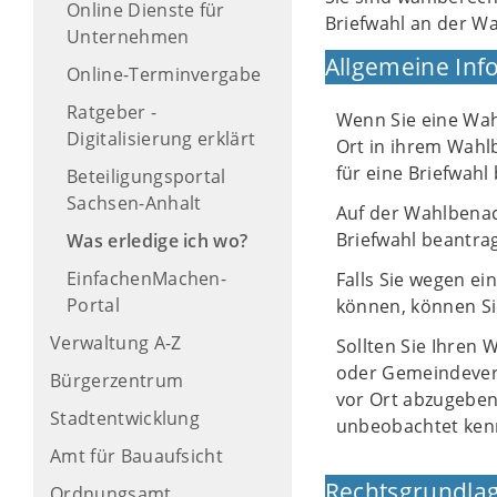
Online Dienste für
Briefwahl an der W
Unternehmen
Allgemeine Inf
Online-Terminvergabe
Ratgeber -
Wenn Sie eine Wah
Digitalisierung erklärt
Ort in ihrem Wahl
für eine Briefwahl
Beteiligungsportal
Sachsen-Anhalt
Auf der Wahlbenach
Briefwahl beantra
Was erledige ich wo?
EinfachenMachen-
Falls Sie wegen e
Portal
können, können Si
Verwaltung A-Z
Sollten Sie Ihren 
oder Gemeindeverw
Bürgerzentrum
vor Ort abzugeben.
Stadtentwicklung
unbeobachtet ken
Amt für Bauaufsicht
Rechtsgrundlag
Ordnungsamt