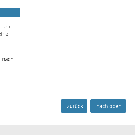
- und
eine
l nach
zurück
nach oben