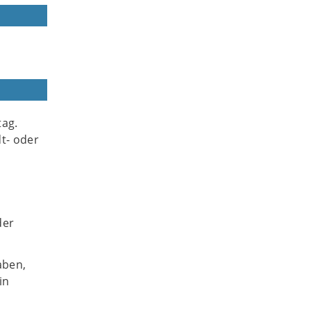
tag.
dt- oder
der
aben,
in