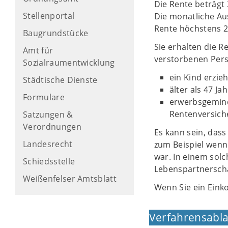
Die Rente beträgt
Stellenportal
Die monatliche Au
Rente höchstens 2
Baugrundstücke
Sie erhalten die 
Amt für
verstorbenen Pers
Sozialraumentwicklung
ein Kind erzie
Städtische Dienste
älter als 47 Ja
Formulare
erwerbsgemind
Rentenversich
Satzungen &
Verordnungen
Es kann sein, das
Landesrecht
zum Beispiel wenn
war. In einem solc
Schiedsstelle
Lebenspartnerscha
Weißenfelser Amtsblatt
Wenn Sie ein Eink
Verfahrensabla