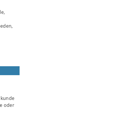
le,
ieden,
rkunde
he oder