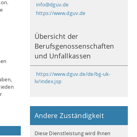
son.
info@dguv.de
ie
https://www.dguv.de
Übersicht der
Berufsgenossenschaften
und Unfallkassen
hen
https://www.dguv.de/de/bg-uk-
aben,
lv/index.jsp
hieden
er
Andere Zuständigkeit
Diese Dienstleistung wird Ihnen