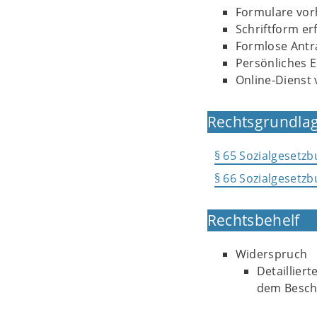
Formulare vor
Schriftform er
Formlose Antra
Persönliches E
Online-Dienst 
Rechtsgrundlag
§ 65 Sozialgesetzb
§ 66 Sozialgesetzb
Rechtsbehelf
Widerspruch
Detaillier
dem Besche