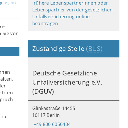
frühere Lebenspartnerinnen oder
(BUS) des
Lebenspartner von der gesetzlichen
Unfallversicherung online
beantragen
res
n Sie von
Zuständige Stelle
(
BUS
)
önnen
Deutsche Gesetzliche
aften.
Unfallversicherung e.V.
der
(DGUV)
etzten
spruch
Glinkastraße 14455
10117 Berlin
rzu
+49 800 6050404