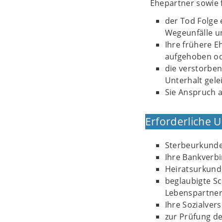
Ehepartner sowie
der Tod Folge 
Wegeunfälle u
Ihre frühere E
aufgehoben ode
die verstorbe
Unterhalt gele
Sie Anspruch a
Erforderliche 
Sterbeurkund
Ihre Bankverb
Heiratsurkund
beglaubigte Sc
Lebenspartner
Ihre Sozialve
zur Prüfung d