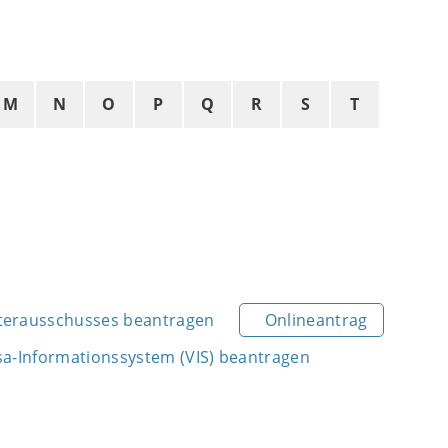
M
N
O
P
Q
R
S
T
hterausschusses beantragen
Onlineantrag
sa-Informationssystem (VIS) beantragen