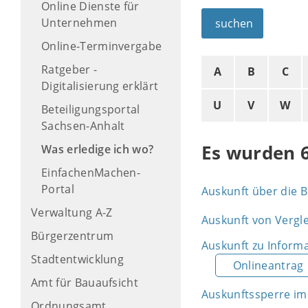
Online Dienste für
Unternehmen
suchen
Online-Terminvergabe
Ratgeber -
A
B
C
Digitalisierung erklärt
U
V
W
Beteiligungsportal
Sachsen-Anhalt
Es wurden 
Was erledige ich wo?
EinfachenMachen-
Portal
Auskunft über die 
Verwaltung A-Z
Auskunft von Vergl
Bürgerzentrum
Auskunft zu Inform
Stadtentwicklung
Onlineantrag
Amt für Bauaufsicht
Auskunftssperre im
Ordnungsamt