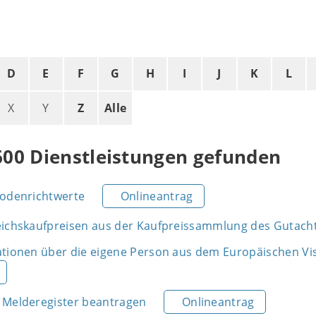
D
E
F
G
H
I
J
K
L
X
Y
Z
Alle
600 Dienstleistungen gefunden
Bodenrichtwerte
Onlineantrag
eichskaufpreisen aus der Kaufpreissammlung des Gutac
ationen über die eigene Person aus dem Europäischen Vi
 Melderegister beantragen
Onlineantrag