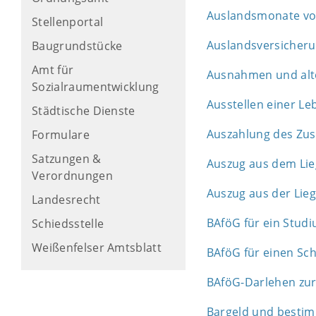
Auslandsmonate von
Stellenportal
Auslandsversicheru
Baugrundstücke
Amt für
Ausnahmen und alte
Sozialraumentwicklung
Ausstellen einer L
Städtische Dienste
Auszahlung des Zu
Formulare
Satzungen &
Auszug aus dem Lie
Verordnungen
Auszug aus der Lie
Landesrecht
BAföG für ein Stud
Schiedsstelle
Weißenfelser Amtsblatt
BAföG für einen Sc
BAföG-Darlehen zu
Bargeld und bestim