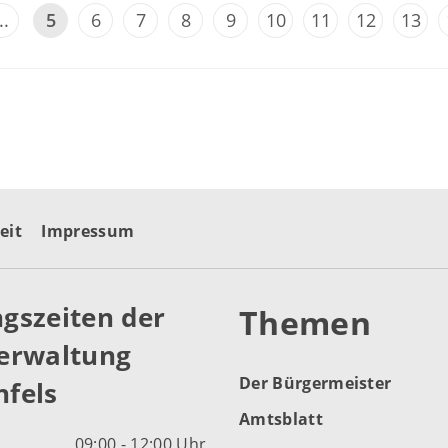
..
5
6
7
8
9
10
11
12
13
eit
Impressum
gszeiten der
Themen
erwaltung
Der Bürgermeister
fels
Amtsblatt
09:00 - 12:00 Uhr