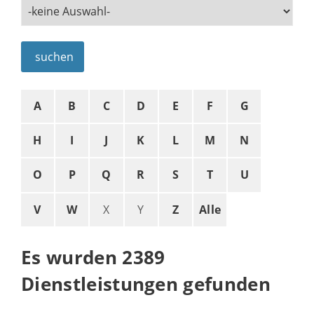
suchen
A
B
C
D
E
F
G
H
I
J
K
L
M
N
O
P
Q
R
S
T
U
V
W
X
Y
Z
Alle
Es wurden 2389
Dienstleistungen gefunden