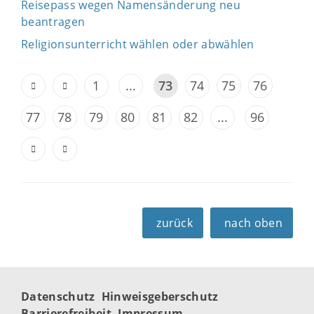
Reisepass wegen Namensänderung neu
beantragen
Religionsunterricht wählen oder abwählen
1
...
73
74
75
76
77
78
79
80
81
82
...
96
zurück
nach oben
Datenschutz
Hinweisgeberschutz
Barrierefreiheit
Impressum