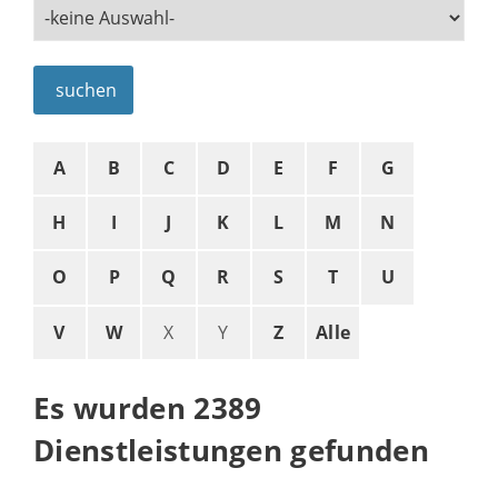
suchen
A
B
C
D
E
F
G
H
I
J
K
L
M
N
O
P
Q
R
S
T
U
V
W
X
Y
Z
Alle
Es wurden 2389
Dienstleistungen gefunden