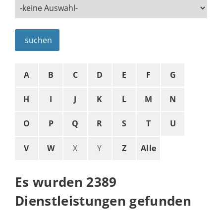
suchen
A
B
C
D
E
F
G
H
I
J
K
L
M
N
O
P
Q
R
S
T
U
V
W
X
Y
Z
Alle
Es wurden 2389
Dienstleistungen gefunden