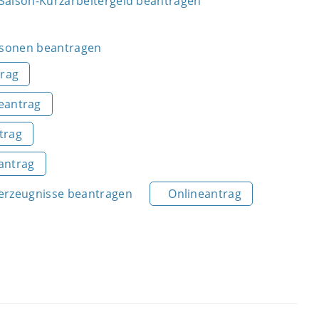
 Saison-Kurzarbeitergeld beantragen
ersonen beantragen
trag
eantrag
trag
antrag
nerzeugnisse beantragen
Onlineantrag