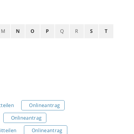
M
N
O
P
Q
R
S
T
teilen
Onlineantrag
Onlineantrag
tteilen
Onlineantrag