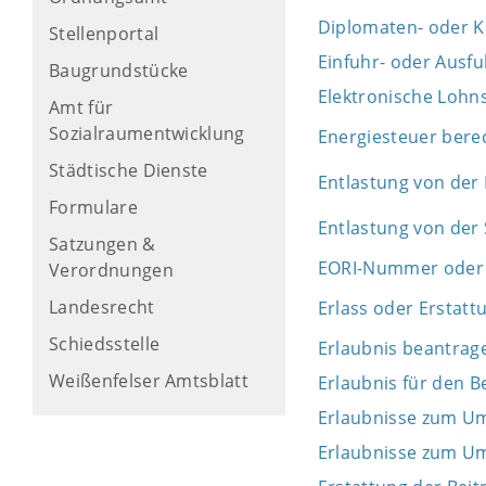
Diplomaten- oder K
Stellenportal
Einfuhr- oder Ausf
Baugrundstücke
Elektronische Loh
Amt für
Sozialraumentwicklung
Energiesteuer bere
Städtische Dienste
Entlastung von der 
Formulare
Entlastung von der
Satzungen &
EORI-Nummer oder
Verordnungen
Landesrecht
Erlass oder Erstat
Schiedsstelle
Erlaubnis beantrage
Weißenfelser Amtsblatt
Erlaubnis für den B
Erlaubnisse zum U
Erlaubnisse zum U