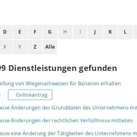
D
E
F
G
H
I
J
K
L
X
Y
Z
Alle
99 Dienstleistungen gefunden
stellung von Wiegenachweisen für Bananen erhalten
n
Onlineantrag
kasse Änderungen der Grunddaten des Unternehmens mit
asse Änderungen der rechtlichen Verhältnisse mitteilen
kasse eine Änderung der Tätigkeiten des Unternehmens mi