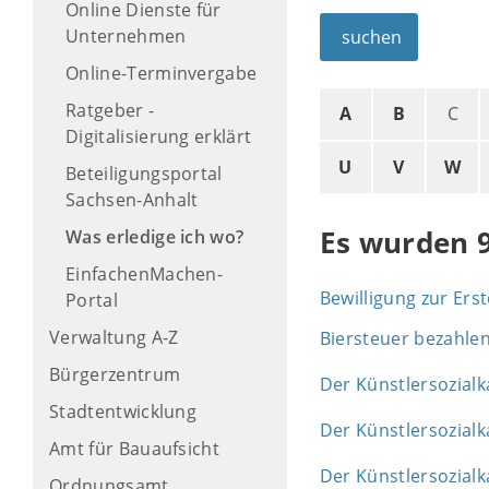
Online Dienste für
Unternehmen
suchen
Online-Terminvergabe
Ratgeber -
A
B
C
Digitalisierung erklärt
U
V
W
Beteiligungsportal
Sachsen-Anhalt
Es wurden 
Was erledige ich wo?
EinfachenMachen-
Bewilligung zur Er
Portal
Verwaltung A-Z
Biersteuer bezahle
Bürgerzentrum
Der Künstlersozial
Stadtentwicklung
Der Künstlersozialk
Amt für Bauaufsicht
Der Künstlersozial
Ordnungsamt