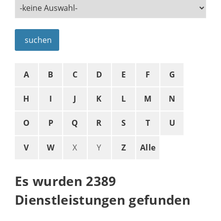
suchen
A
B
C
D
E
F
G
H
I
J
K
L
M
N
O
P
Q
R
S
T
U
V
W
X
Y
Z
Alle
Es wurden 2389
Dienstleistungen gefunden