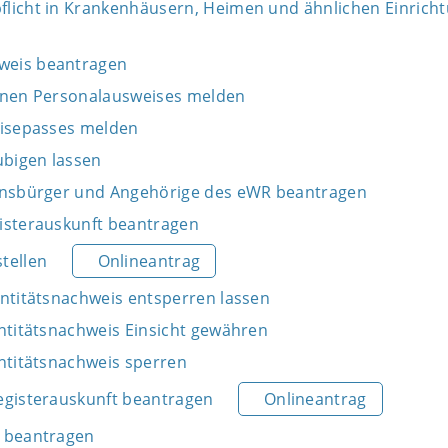
licht in Krankenhäusern, Heimen und ähnlichen Einrich
weis beantragen
enen Personalausweises melden
eisepasses melden
bigen lassen
onsbürger und Angehörige des eWR beantragen
isterauskunft beantragen
tellen
Onlineantrag
entitätsnachweis entsperren lassen
entitätsnachweis Einsicht gewähren
entitätsnachweis sperren
egisterauskunft beantragen
Onlineantrag
s beantragen