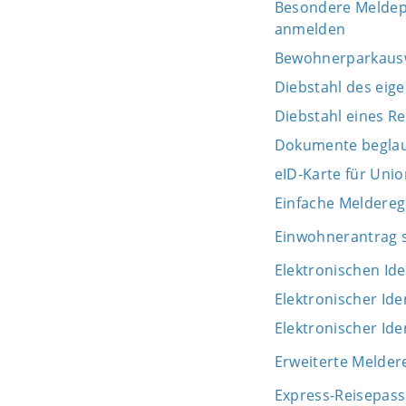
Besondere Meldepf
anmelden
Bewohnerparkaus
Diebstahl des eig
Diebstahl eines R
Dokumente beglau
eID-Karte für Uni
Einfache Meldereg
Einwohnerantrag s
Elektronischen Id
Elektronischer Id
Elektronischer Id
Erweiterte Melder
Express-Reisepas