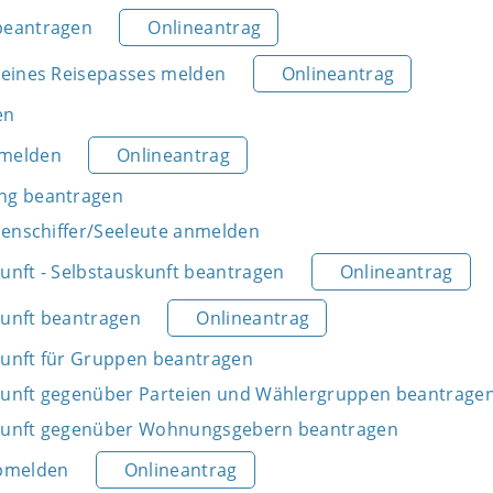
beantragen
Onlineantrag
 eines Reisepasses melden
Onlineantrag
en
nmelden
Onlineantrag
ng beantragen
nnenschiffer/Seeleute anmelden
unft - Selbstauskunft beantragen
Onlineantrag
unft beantragen
Onlineantrag
unft für Gruppen beantragen
kunft gegenüber Parteien und Wählergruppen beantrage
kunft gegenüber Wohnungsgebern beantragen
bmelden
Onlineantrag