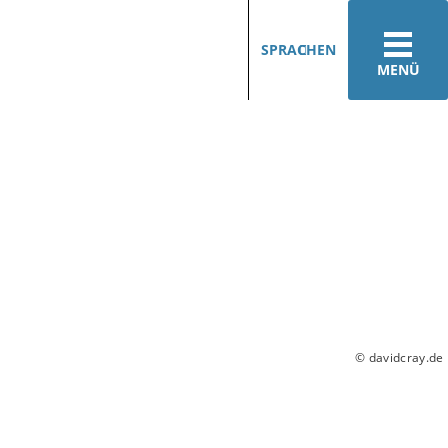
SPRACHEN
MENÜ
© davidcray.de