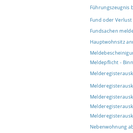
Führungszeugnis 
Fund oder Verlust
Fundsachen meld
Hauptwohnsitz a
Meldebescheinigu
Meldepflicht - Bi
Melderegisterausk
Melderegisterausk
Melderegisterausk
Melderegisteraus
Melderegisteraus
Nebenwohnung a