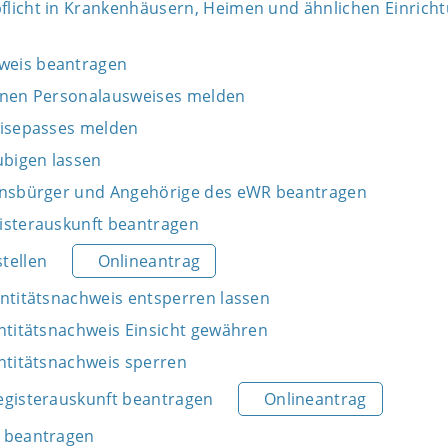
licht in Krankenhäusern, Heimen und ähnlichen Einrich
weis beantragen
enen Personalausweises melden
eisepasses melden
bigen lassen
onsbürger und Angehörige des eWR beantragen
isterauskunft beantragen
tellen
Onlineantrag
entitätsnachweis entsperren lassen
entitätsnachweis Einsicht gewähren
entitätsnachweis sperren
egisterauskunft beantragen
Onlineantrag
s beantragen