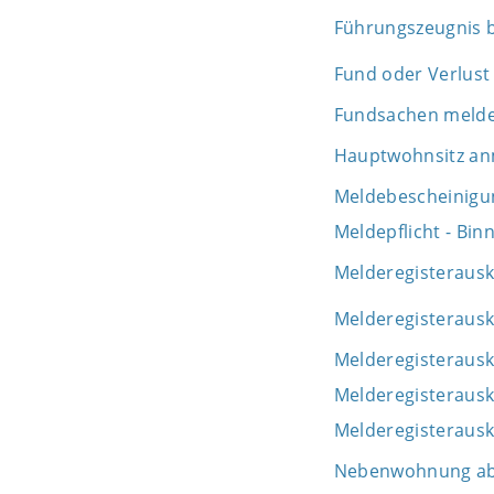
Führungszeugnis 
Fund oder Verlust
Fundsachen meld
Hauptwohnsitz a
Meldebescheinigu
Meldepflicht - Bi
Melderegisterausk
Melderegisterausk
Melderegisterausk
Melderegisteraus
Melderegisteraus
Nebenwohnung a