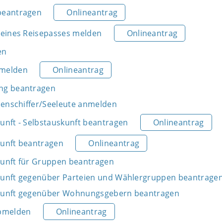
beantragen
Onlineantrag
 eines Reisepasses melden
Onlineantrag
en
nmelden
Onlineantrag
ng beantragen
nnenschiffer/Seeleute anmelden
unft - Selbstauskunft beantragen
Onlineantrag
unft beantragen
Onlineantrag
unft für Gruppen beantragen
kunft gegenüber Parteien und Wählergruppen beantrage
kunft gegenüber Wohnungsgebern beantragen
bmelden
Onlineantrag