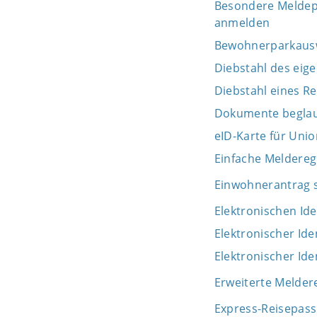
Besondere Meldepf
anmelden
Bewohnerparkaus
Diebstahl des eig
Diebstahl eines R
Dokumente beglau
eID-Karte für Uni
Einfache Meldereg
Einwohnerantrag s
Elektronischen Id
Elektronischer Id
Elektronischer Id
Erweiterte Melder
Express-Reisepas