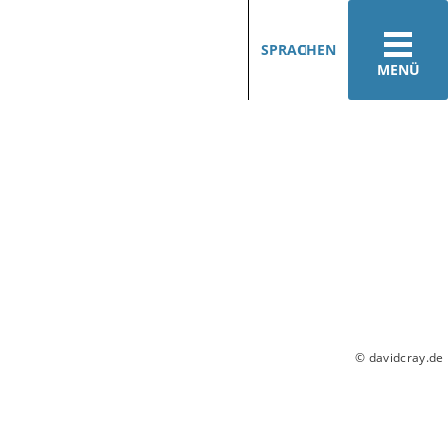
SPRACHEN
MENÜ
© davidcray.de