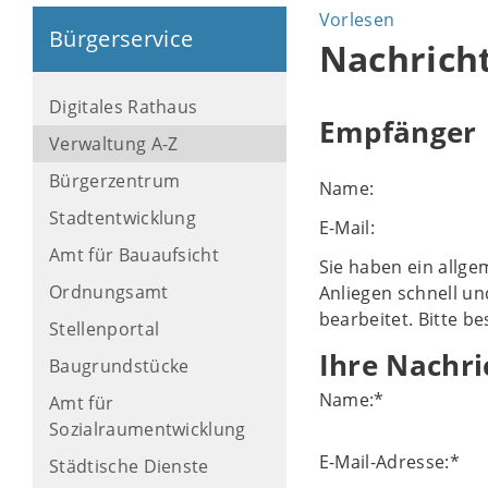
Vorlesen
Bürgerservice
Nachrich
Digitales Rathaus
Empfänger
Verwaltung A-Z
Bürgerzentrum
Name:
Stadtentwicklung
E-Mail:
Amt für Bauaufsicht
Sie haben ein allge
Ordnungsamt
Anliegen schnell un
bearbeitet. Bitte b
Stellenportal
Ihre Nachri
Baugrundstücke
Name:
*
Amt für
Sozialraumentwicklung
E-Mail-Adresse:
*
Städtische Dienste