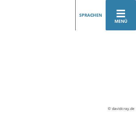
SPRACHEN
MENÜ
© davidcray.de