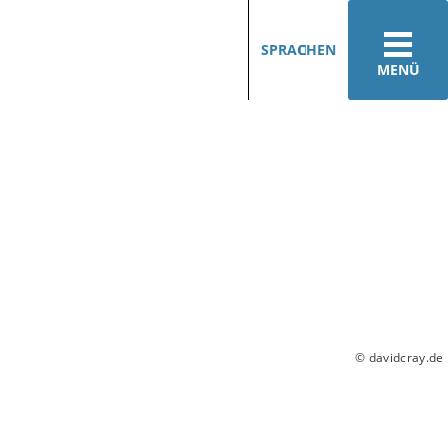
SPRACHEN
MENÜ
© davidcray.de