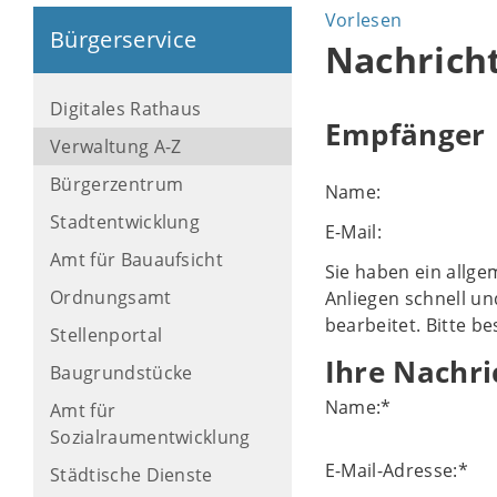
Vorlesen
Bürgerservice
Nachrich
Digitales Rathaus
Empfänger
Verwaltung A-Z
Bürgerzentrum
Name:
Stadtentwicklung
E-Mail:
Amt für Bauaufsicht
Sie haben ein allge
Ordnungsamt
Anliegen schnell un
bearbeitet. Bitte b
Stellenportal
Ihre Nachri
Baugrundstücke
Name:
*
Amt für
Sozialraumentwicklung
E-Mail-Adresse:
*
Städtische Dienste