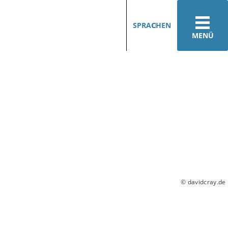
SPRACHEN
MENÜ
© davidcray.de