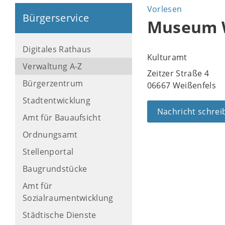
Vorlesen
Bürgerservice
Museum 
Digitales Rathaus
Kulturamt
Verwaltung A-Z
Zeitzer Straße 4
Bürgerzentrum
06667 Weißenfels
Stadtentwicklung
Nachricht schrei
Amt für Bauaufsicht
Ordnungsamt
Stellenportal
Baugrundstücke
Amt für
Sozialraumentwicklung
Städtische Dienste