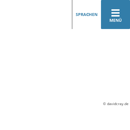
SPRACHEN
MENÜ
© davidcray.de