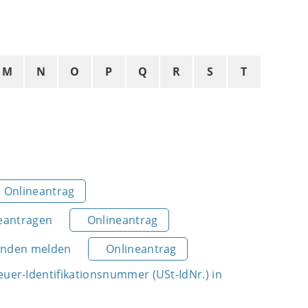
M
N
O
P
Q
R
S
T
Onlineantrag
beantragen
Onlineantrag
kunden melden
Onlineantrag
er-Identifikationsnummer (USt-IdNr.) in