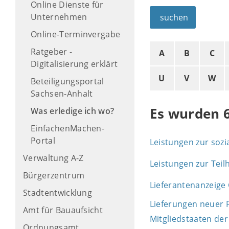
Online Dienste für
Unternehmen
suchen
Online-Terminvergabe
Ratgeber -
A
B
C
Digitalisierung erklärt
U
V
W
Beteiligungsportal
Sachsen-Anhalt
Es wurden 
Was erledige ich wo?
EinfachenMachen-
Portal
Leistungen zur sozi
Verwaltung A-Z
Leistungen zur Tei
Bürgerzentrum
Lieferantenanzeige 
Stadtentwicklung
Lieferungen neuer 
Amt für Bauaufsicht
Mitgliedstaaten de
Ordnungsamt