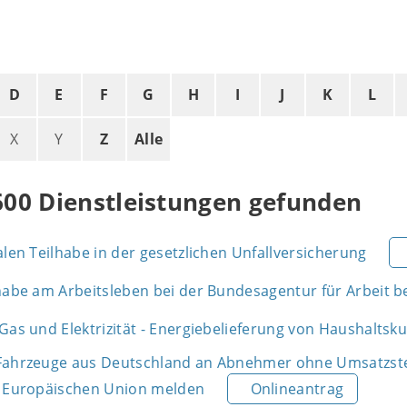
D
E
F
G
H
I
J
K
L
X
Y
Z
Alle
600 Dienstleistungen gefunden
alen Teilhabe in der gesetzlichen Unfallversicherung
lhabe am Arbeitsleben bei der Bundesagentur für Arbeit 
Gas und Elektrizität - Energiebelieferung von Haushalts
Fahrzeuge aus Deutschland an Abnehmer ohne Umsatzsteu
r Europäischen Union melden
Onlineantrag