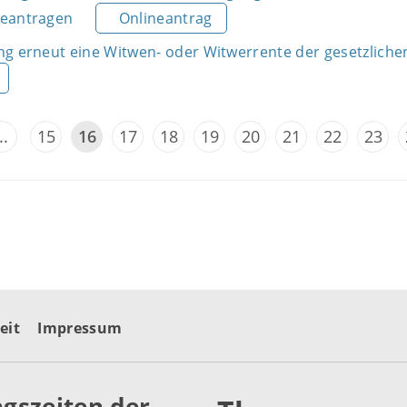
beantragen
Onlineantrag
ng erneut eine Witwen- oder Witwerrente der gesetzliche
..
15
16
17
18
19
20
21
22
23
eit
Impressum
gszeiten der