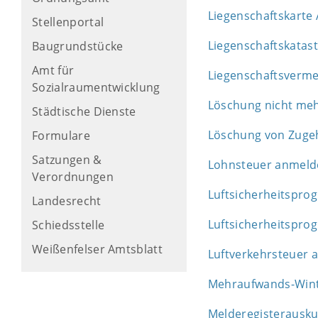
Liegenschaftskarte
Stellenportal
Liegenschaftskatas
Baugrundstücke
Amt für
Liegenschaftsverme
Sozialraumentwicklung
Löschung nicht me
Städtische Dienste
Löschung von Zuge
Formulare
Satzungen &
Lohnsteuer anmelde
Verordnungen
Luftsicherheitspro
Landesrecht
Luftsicherheitspro
Schiedsstelle
Weißenfelser Amtsblatt
Luftverkehrsteuer 
Mehraufwands-Winte
Melderegisterausku