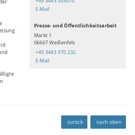
+49 3443 303070
der
E-Mail
e
Presse- und Öffentlichkeitsarbeit
setzung
Markt 1
06667 Weißenfels
und
 und
+49 3443 370 232
E-Mail
äßigte
en
zurück
nach oben