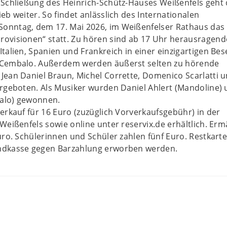
 Schließung des Heinrich-Schütz-Hauses Weißenfels geht 
eb weiter. So findet anlässlich des Internationalen
nntag, dem 17. Mai 2026, im Weißenfelser Rathaus das
ovisionen“ statt. Zu hören sind ab 17 Uhr herausragend
talien, Spanien und Frankreich in einer einzigartigen Be
 Cembalo. Außerdem werden äußerst selten zu hörende
Jean Daniel Braun, Michel Corrette, Domenico Scarlatti 
rgeboten. Als Musiker wurden Daniel Ahlert (Mandoline)
alo) gewonnen.
erkauf für 16 Euro (zuzüglich Vorverkaufsgebühr) in der
Weißenfels sowie online unter reservix.de erhältlich. Erm
uro. Schülerinnen und Schüler zahlen fünf Euro. Restkart
ndkasse gegen Barzahlung erworben werden.