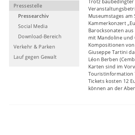
Trotz baubedingter
Pressestelle
Veranstaltungsbetri
Pressearchiv
Museumstages am So
Kammerkonzert „Eur
Social Media
Barocksonaten aus I
Download-Bereich
mit Mandoline und
Kompositionen von 
Verkehr & Parken
Giuseppe Tartini da
Lauf gegen Gewalt
Léon Berben (Cemb
Karten sind im Vorv
Touristinformation 
Tickets kosten 12 E
können an der Abe