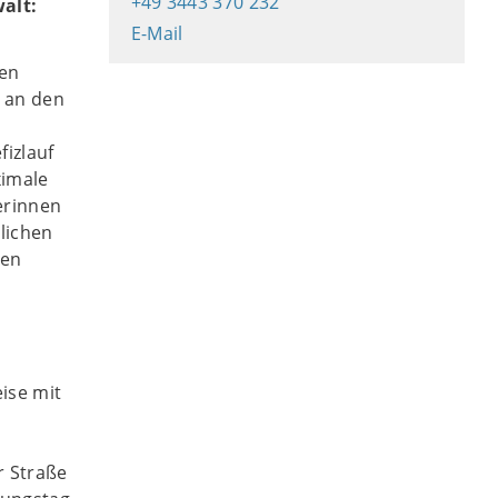
+49 3443 370 232
alt:
E-Mail
gen
3 an den
0
izlauf
ximale
ferinnen
lichen
gen
ise mit
r Straße