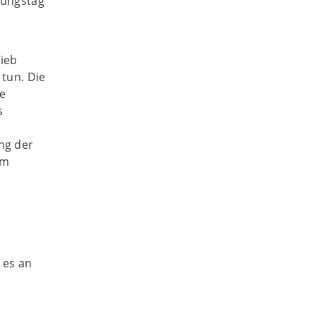
tungstag
rieb
tun. Die
ne
s
ng der
em
 es an