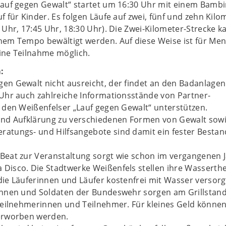
Lauf gegen Gewalt“ startet um 16:30 Uhr mit einem Bambi
f für Kinder. Es folgen Läufe auf zwei, fünf und zehn Kilo
 Uhr, 17:45 Uhr, 18:30 Uhr). Die Zwei-Kilometer-Strecke 
hem Tempo bewältigt werden. Auf diese Weise ist für Me
 eine Teilnahme möglich.
:
en Gewalt nicht ausreicht, der findet an den Badanlagen
 Uhr auch zahlreiche Informationsstände von Partner-
 den Weißenfelser „Lauf gegen Gewalt“ unterstützen.
und Aufklärung zu verschiedenen Formen von Gewalt sow
atungs- und Hilfsangebote sind damit ein fester Bestand
Beat zur Veranstaltung sorgt wie schon im vergangenen J
Disco. Die Stadtwerke Weißenfels stellen ihre Wasserthe
ie Läuferinnen und Läufer kostenfrei mit Wasser versorg
innen und Soldaten der Bundeswehr sorgen am Grillstand
 Teilnehmerinnen und Teilnehmer. Für kleines Geld könne
erworben werden.