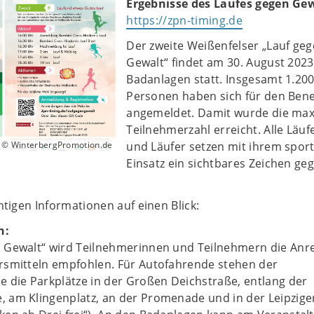
Ergebnisse des Laufes gegen Gew
https://zpn-timing.de
Der zweite Weißenfelser „Lauf ge
Gewalt“ findet am 30. August 202
Badanlagen statt. Insgesamt 1.20
Personen haben sich für den Benef
angemeldet. Damit wurde die ma
Teilnehmerzahl erreicht. Alle Läu
© WinterbergPromotion.de
und Läufer setzen mit ihrem sport
Einsatz ein sichtbares Zeichen ge
chtigen Informationen auf einen Blick:
n:
n Gewalt“ wird Teilnehmerinnen und Teilnehmern die Anre
hrsmitteln empfohlen. Für Autofahrende stehen der
e die Parkplätze in der Großen Deichstraße, entlang der
, am Klingenplatz, an der Promenade und in der Leipzige