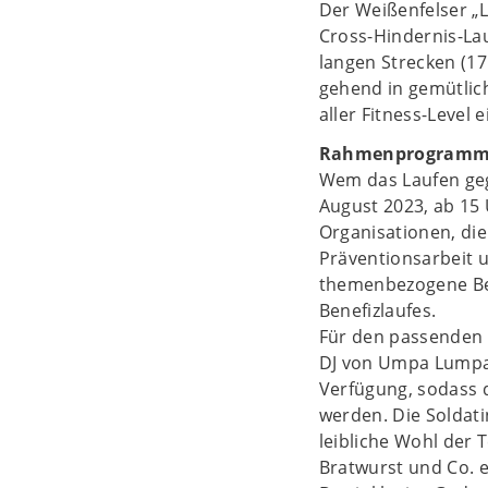
Der Weißenfelser „
Cross-Hindernis-Lau
langen Strecken (17
gehend in gemütlic
aller Fitness-Level
Rahmenprogramm
Wem das Laufen geg
August 2023, ab 15
Organisationen, die
Präventionsarbeit 
themenbezogene Ber
Benefizlaufes.
Für den passenden 
DJ von Umpa Lumpa 
Verfügung, sodass d
werden. Die Soldat
leibliche Wohl der
Bratwurst und Co. 