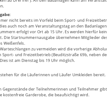
ken ab Drei frei“). An den Badanlagen kann am Veranstal
en.
gabe:
er nicht bereits im Vorfeld beim Sport- und Freizeitbet
 dies auch noch am Veranstaltungstag an den Badanlagen 
mmern erfolgt vor Ort ab 15 Uhr. Es werden hierfür kei
t. Die Startnummernausgabe übernehmen Mitglieder de
s Weißenfels.
Warteschlangen zu vermeiden wird die vorherige Abholu
Sport- und Freizeitbetrieb (Beuditzstraße 69b, neben d
Dies ist am Dienstag bis 19 Uhr möglich.
stehen für die Läuferinnen und Läufer Umkleiden bereit.
en Gegenstände der Teilnehmerinnen und Teilnehmer gibt
 kostenfreie Garderobe, die beaufsichtigt wird.