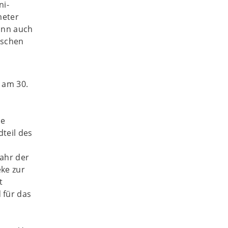
ni-
meter
kann auch
nschen
 am 30.
ie
teil des
ahr der
ke zur
t
 für das
n