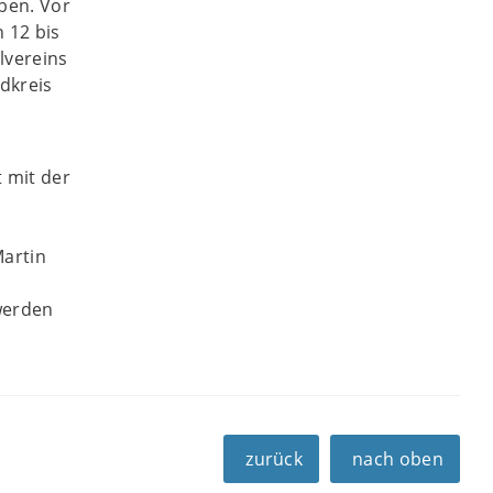
ben. Vor
 12 bis
lvereins
dkreis
 mit der
Martin
werden
zurück
nach oben