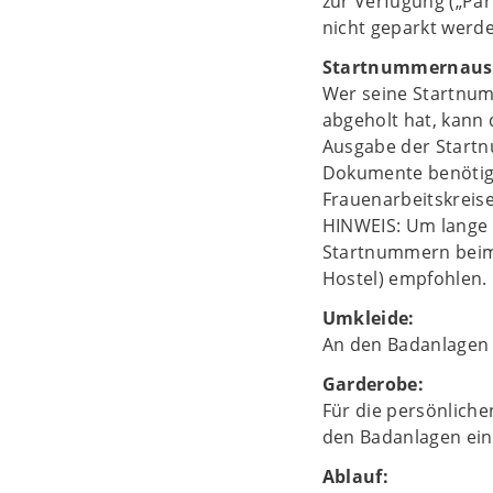
zur Verfügung („Par
nicht geparkt werd
Startnummernaus
Wer seine Startnumm
abgeholt hat, kann
Ausgabe der Startnu
Dokumente benötig
Frauenarbeitskreise
HINWEIS: Um lange 
Startnummern beim 
Hostel) empfohlen. 
Umkleide:
An den Badanlagen 
Garderobe:
Für die persönlich
den Badanlagen eine
Ablauf: