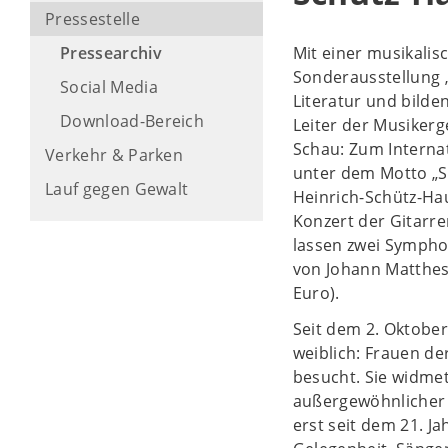
Pressestelle
Pressearchiv
Mit einer musikali
Sonderausstellung „
Social Media
Literatur und bild
Download-Bereich
Leiter der Musikerg
Schau: Zum Interna
Verkehr & Parken
unter dem Motto „S
Lauf gegen Gewalt
Heinrich-Schütz-Ha
Konzert der Gitarre
lassen zwei Sympho
von Johann Mattheso
Euro).
Seit dem 2. Oktobe
weiblich: Frauen de
besucht. Sie widme
außergewöhnlicher 
erst seit dem 21. J