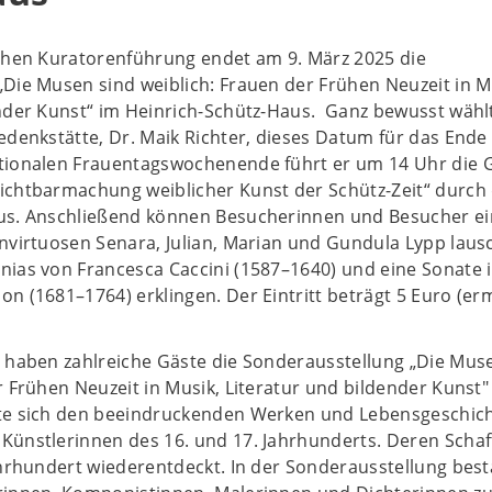
schen Kuratorenführung endet am 9. März 2025 die
Die Musen sind weiblich: Frauen der Frühen Neuzeit in M
ender Kunst“ im Heinrich-Schütz-Haus. Ganz bewusst wähl
edenkstätte, Dr. Maik Richter, dieses Datum für das Ende
tionalen Frauentagswochenende führt er um 14 Uhr die 
ichtbarmachung weiblicher Kunst der Schütz-Zeit“ durch
us. Anschließend können Besucherinnen und Besucher e
nvirtuosen Senara, Julian, Marian und Gundula Lypp laus
nias von Francesca Caccini (1587–1640) und eine Sonate 
n (1681–1764) erklingen. Der Eintritt beträgt 5 Euro (er
r haben zahlreiche Gäste die Sonderausstellung „Die Mus
r Frühen Neuzeit in Musik, Literatur und bildender Kunst"
te sich den beeindruckenden Werken und Lebensgeschic
Künstlerinnen des 16. und 17. Jahrhunderts. Deren Schaf
ahrhundert wiederentdeckt. In der Sonderausstellung best