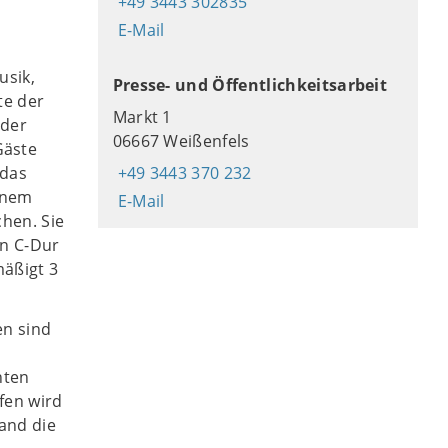
+49 3443 302835
E-Mail
usik,
Presse- und Öffentlichkeitsarbeit
te der
Markt 1
 der
06667 Weißenfels
Gäste
 das
+49 3443 370 232
inem
E-Mail
chen. Sie
in C-Dur
mäßigt 3
en sind
hten
fen wird
and die