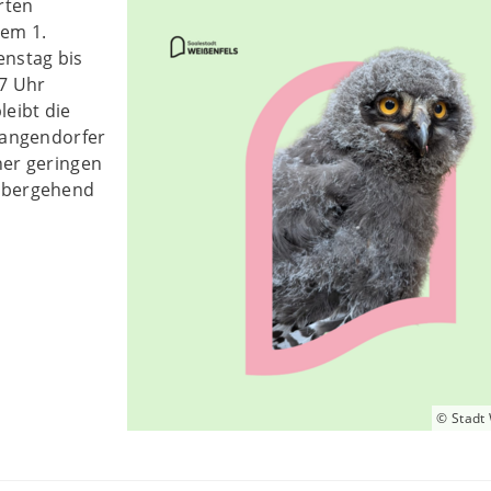
rten
dem 1.
enstag bis
17 Uhr
leibt die
Langendorfer
ner geringen
übergehend
© Stadt