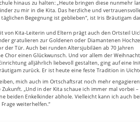
chule hinaus zu halten: „Heute bringen diese nunmehr la
nder zu mir in die Kita. Das herzliche und vertrauensvoll
 täglichen Begegnung ist geblieben“, ist Iris Bräutigam d
 von Kita-Leiterin und Eltern prägt auch den Ortsteil Uich
nder gratulieren zur Goldenen oder Diamantenen Hochzei
 der Tür. Auch bei runden Altersjubiläen ab 70 Jahren
ine Chor einen Glückwunsch. Und vor allem der Weihnach
nrichtung alljährlich liebevoll gestalten, ging auf eine Ini
Bräutigam zurück. Er ist heute eine feste Tradition in Uichte
leiben, mich auch im Ortschaftsrat noch mehr engagieren“
ie Zukunft. „Und in der Kita schaue ich immer mal vorbei 
ine beiden Enkelkinder abhole. Vielleicht kann ich auch be
Frage weiterhelfen.“