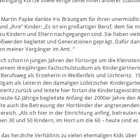
olfgang Kurtze sowie einige Leiterinnen anderer städti
Martin Papke dankte Iris Bräutigam für ihren unermüdli
 und „ihre“ Kinder: „Es ist ein großartiger Beruf, dem Sie m
u Kindern und Eltern nachgegangen sind. Sie haben viel
werden begleitet und Generationen geprägt. Dafür dan
n meiner Vorgänger im Amt. “
sich schon in jungen Jahren der Fürsorge um die Kleinsten
 einem dreijährigen Fachschulstudium als Kindergärtneri
 Berufsweg als Erzieherin in Weißenfels und Uichteritz. 1
igam als Leiterin den damaligen Lobitzscher Kindergarte
teritz zurück und leitete hier fortan die Kindertagesstätt
heute 62-Jährige begleitete Anfang der 2000er Jahre den
hlte auch die Betreuung der Hortkinder der angrenzenden
reich. „Als ich hier in der Einrichtung anfing, betreuten 
en 30 und 50 Kindern, im Hort um die 60 – heute sind es
, das herzliche Verhältnis zu vielen ehemaligen Kids über