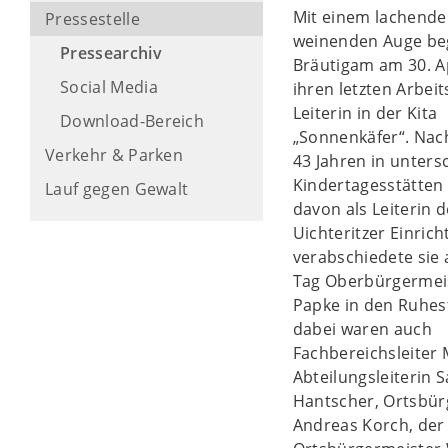
Mit einem lachend
Pressestelle
weinenden Auge beg
Pressearchiv
Bräutigam am 30. A
Social Media
ihren letzten Arbeit
Leiterin in der Kita
Download-Bereich
„Sonnenkäfer“. Nac
Verkehr & Parken
43 Jahren in unters
Kindertagesstätten
Lauf gegen Gewalt
davon als Leiterin d
Uichteritzer Einric
verabschiedete sie
Tag Oberbürgermei
Papke in den Ruhes
dabei waren auch
Fachbereichsleiter 
Abteilungsleiterin 
Hantscher, Ortsbür
Andreas Korch, der