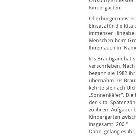
Ortsbürgermeister W
Kindergärten.
Oberbürgermeister 
Einsatz für die Kita
immenser Hingabe z
Menschen beim Groß
Ihnen auch im Name
Iris Bräutigam hat 
verschrieben. Nach
begann sie 1982 ihr
übernahm Iris Bräut
kehrte sie nach Uich
„Sonnenkäfer“. Die 
der Kita. Später zä
zu ihrem Aufgabenbe
Kindergarten zwisch
insgesamt 200.“
Dabei gelang es ihr