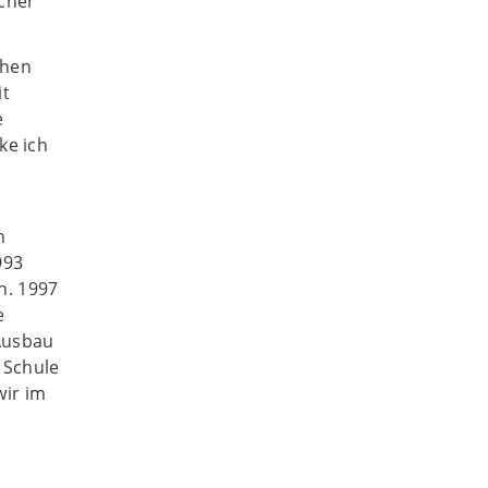
scher
chen
it
e
ke ich
n
993
n. 1997
e
 Ausbau
 Schule
wir im