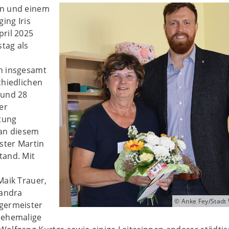
en und einem
ing Iris
pril 2025
stag als
h insgesamt
chiedlichen
 und 28
er
htung
 an diesem
ster Martin
tand. Mit
Maik Trauer,
Sandra
© Anke Fey/Stadt
germeister
 ehemalige