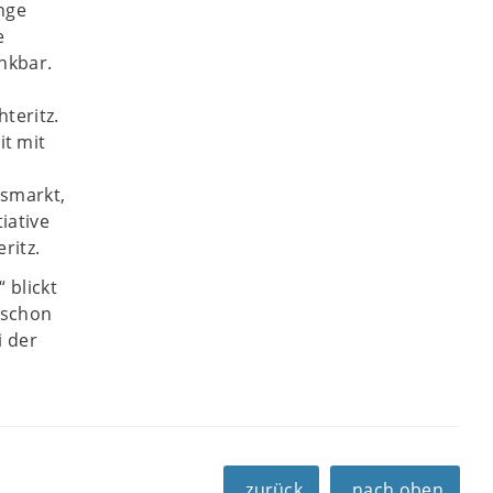
nge
e
ankbar.
teritz.
t mit
tsmarkt,
tiative
ritz.
 blickt
– schon
i der
zurück
nach oben