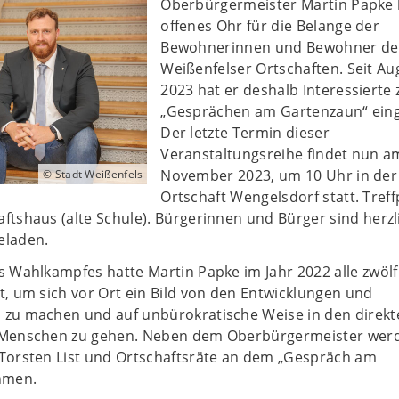
Oberbürgermeister Martin Papke 
offenes Ohr für die Belange der
Bewohnerinnen und Bewohner de
Weißenfelser Ortschaften. Seit Au
2023 hat er deshalb Interessierte 
„Gesprächen am Gartenzaun“ eing
Der letzte Termin dieser
Veranstaltungsreihe findet nun a
November 2023, um 10 Uhr in der
© Stadt Weißenfels
Ortschaft Wengelsdorf statt. Treff
tshaus (alte Schule). Bürgerinnen und Bürger sind herzl
eladen.
 Wahlkampfes hatte Martin Papke im Jahr 2022 alle zwölf
, um sich vor Ort ein Bild von den Entwicklungen und
zu machen und auf unbürokratische Weise in den direkt
 Menschen zu gehen. Neben dem Oberbürgermeister wer
Torsten List und Ortschaftsräte an dem „Gespräch am
hmen.