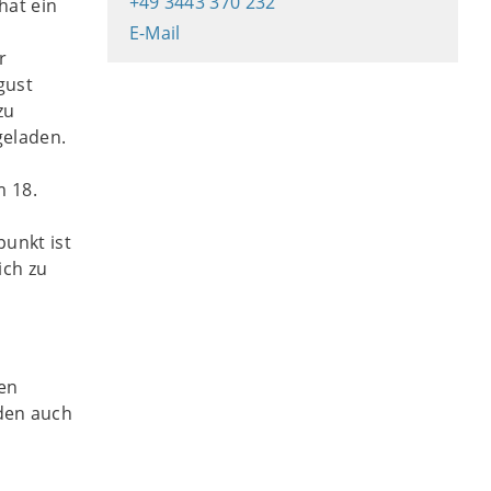
+49 3443 370 232
hat ein
E-Mail
r
gust
zu
eladen.
m 18.
punkt ist
ich zu
en
den auch