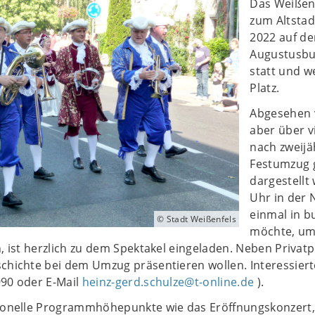
Das Weißenf
zum Altstad
2022 auf de
Augustusbu
statt und w
Platz.
Abgesehen 
aber über v
nach zweijä
Festumzug g
dargestellt
Uhr in der 
einmal in 
© Stadt Weißenfels
möchte, um
n, ist herzlich zu dem Spektakel eingeladen. Neben Priv
schichte bei dem Umzug präsentieren wollen. Interessier
990 oder E-Mail
heinz-gerd.schulze@t-online.de
).
ionelle Programmhöhepunkte wie das Eröffnungskonzert, d