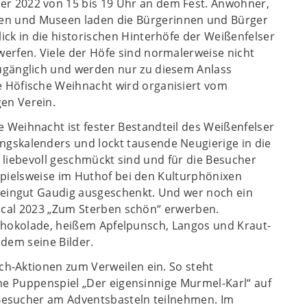
r 2022 von 15 bis 19 Uhr an dem Fest. Anwohner,
n und Museen laden die Bürgerinnen und Bürger
lick in die historischen Hinterhöfe der Weißenfelser
 werfen. Viele der Höfe sind normalerweise nicht
zugänglich und werden nur zu diesem Anlass
e Höfische Weihnacht wird organisiert vom
en Verein.
e Weihnacht ist fester Bestandteil des Weißenfelser
ngskalenders und lockt tausende Neugierige in die
 liebevoll geschmückt sind und für die Besucher
pielsweise im Huthof bei den Kulturphönixen
ingut Gaudig ausgeschenkt. Und wer noch ein
ical 2023 „Zum Sterben schön“ erwerben.
Schokolade, heißem Apfelpunsch, Langos und Kraut-
udem seine Bilder.
h-Aktionen zum Verweilen ein. So steht
he Puppenspiel „Der eigensinnige Murmel-Karl“ auf
Besucher am Adventsbasteln teilnehmen. Im