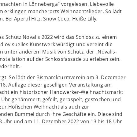
hnachten in Lönneberga“ vorgelesen. Liebevolle
em erklingen mancherorts Weihnachtslieder. So lädt
ei Aperol Hitz, Snow Coco, Heiße Lilly,
es Schütz Novalis 2022 wird das Schloss zu einem
udiovisuelles Kunstwerk würdigt und vereint die
n unter anderem Musik von Schütz, der „Novalis-
nstallation auf der Schlossfassade zu erleben sein.
ederholt.
gt. So lädt der Bismarckturmverein am 3. Dezember
e 16. Auflage dieser geselligen Veranstaltung am
hnacht ein historischer Handwerker-Weihnachtsmarkt
 Uhr gehämmert, gefeilt, geraspelt, gestochen und
zur Höfischen Weihnacht als auch zur
enden Bummel durch ihre Geschäfte ein. Diese sind
18 Uhr und am 11. Dezember 2022 von 13 bis 18 Uhr