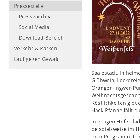
Pressestelle
Pressearchiv
Social Media
Download-Bereich
Verkehr & Parken
Lauf gegen Gewalt
Saalestadt. In heim
Glühwein, Leckerei
Orangen-Ingwer-Pun
Weihnachtsgeschenk
Köstlichkeiten gibt
Hack-Pfanne fällt d
In einigen Höfen l
beispielsweise im 
dem Programm. In d