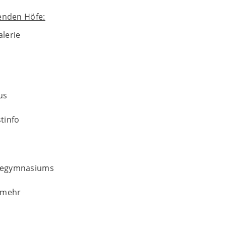
menden Höfe:
alerie
us
tinfo
hegymnasiums
 mehr