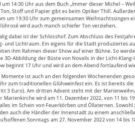
d um 14:30 Uhr aus dem Buch „Immer dieser Michel – Wei
on, Stoff und Papier gibt es beim Optiker Thill. Außerd
am um 19:30 Uhr zum gemeinsamen Weihnachtssingen ein. B
ührosé wird auch manch schiefer Ton verziehen.
lig dabei ist der Schlosshof. Zum Abschluss des Festjahr
- und Lichtraum. Ein eigens für die Stadt produziertes a
eiten ihm Rahmen dieser Show auf einer Bühne. So werde
ne 3D-Abbildung der Büste von Novalis in der Licht-Klang-I
ow beginnt 17 Uhr und wird an dem Abend fortlaufend wi
 Momente ist auch an den folgenden Wochenenden gesor
hr zum traditionellen Glühweinfest ein. Es ist bereits di
ritt 3 Euro). Am dritten Advent steht mit der Marienwei
r Marienkirche wird am 11. Dezember 2022, von 11 bis 19
alles im Schein von Feuerkörben und Öllaternen. Sowohl 
den auch die Händler der Innenstadt zu einem anschließ
kaufsoffenen Sonntags am 27. November 2022 von 14 bis 