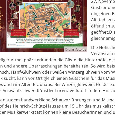
27. Novembe
Gastronome
ein, einen B
Altstadt zu
öffentlich 
geöffnet.Di
gleichnamig
Die Höfisch
© diartfoto.de
Veranstaltu
eliger Atmosphäre erkunden die Gäste die Hinterhöfe, die
en und andere Überraschungen bereithalten. So wird beis
sch, Hanf-Glühwein oder weißen Winzerglühwein vom We
 sucht, kann vor Ort gleich einen Gutschein für das Mus
 es auch im Alten Brauhaus. Bei Winzerglühwein, Heißer 
ie Auswahl schwer. Künstler Lorenz verkauft in dem Hof z
aden zudem handwerkliche Schauvorführungen und Mitmac
Hof des Heinrich-Schütz-Hauses um 15 Uhr das musikalisc
er Musikerwerkstatt können kleine Besucherinnen und 