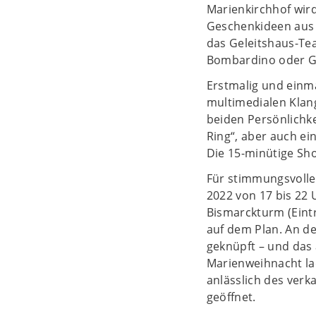
Marienkirchhof wir
Geschenkideen aus T
das Geleitshaus-Te
Bombardino oder Gl
Erstmalig und einma
multimedialen Klang
beiden Persönlichk
Ring“, aber auch ei
Die 15-minütige Sh
Für stimmungsvolle
2022 von 17 bis 22 U
Bismarckturm (Eint
auf dem Plan. An de
geknüpft – und das 
Marienweihnacht la
anlässlich des ver
geöffnet.