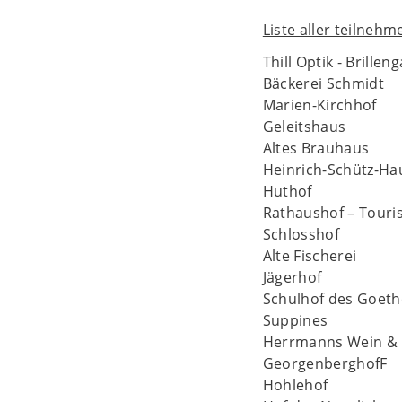
Liste aller teilneh
Thill Optik - Brilleng
Bäckerei Schmidt
Marien-Kirchhof
Geleitshaus
Altes Brauhaus
Heinrich-Schütz-Ha
Huthof
Rathaushof – Touris
Schlosshof
Alte Fischerei
Jägerhof
Schulhof des Goet
Suppines
Herrmanns Wein &
GeorgenberghofF
Hohlehof