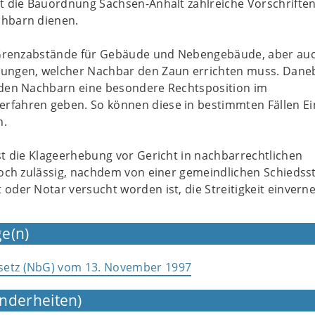
t die Bauordnung Sachsen-Anhalt zahlreiche Vorschriften
hbarn dienen.
. Grenzabstände für Gebäude und Nebengebäude, aber auc
ungen, welcher Nachbar den Zaun errichten muss. Dane
 den Nachbarn eine besondere Rechtsposition im
fahren geben. So können diese in bestimmten Fällen Ein
n.
st die Klageerhebung vor Gericht in nachbarrechtlichen
noch zulässig, nachdem von einer gemeindlichen Schiedsst
oder Notar versucht worden ist, die Streitigkeit einvern
e(n)
setz (NbG) vom 13. November 1997
nderheiten)