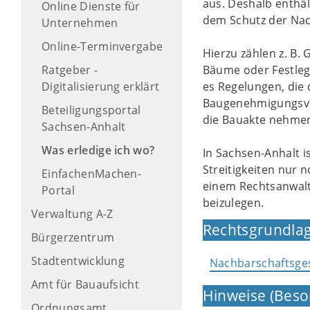
aus. Deshalb enthäl
Online Dienste für
dem Schutz der Nac
Unternehmen
Online-Terminvergabe
Hierzu zählen z. B
Ratgeber -
Bäume oder Festleg
Digitalisierung erklärt
es Regelungen, die
Baugenehmigungsver
Beteiligungsportal
die Bauakte nehme
Sachsen-Anhalt
Was erledige ich wo?
In Sachsen-Anhalt i
Streitigkeiten nur 
EinfachenMachen-
einem Rechtsanwalt 
Portal
beizulegen.
Verwaltung A-Z
Rechtsgrundlag
Bürgerzentrum
Stadtentwicklung
Nachbarschaftsge
Amt für Bauaufsicht
Hinweise (Beso
Ordnungsamt