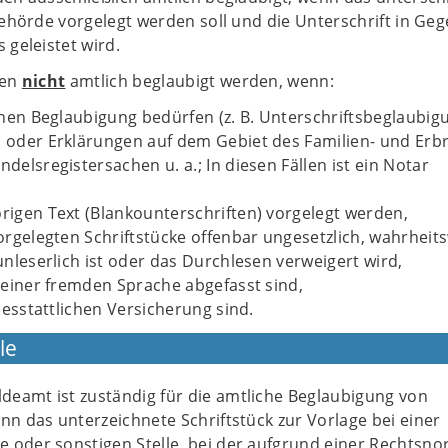
Behörde vorgelegt werden soll und die Unterschrift in Ge
 geleistet wird.
fen
nicht
amtlich beglaubigt werden, wenn:
ichen Beglaubigung bedürfen (z. B. Unterschriftsbeglaubi
 oder Erklärungen auf dem Gebiet des Familien- und Erbr
delsregistersachen u. a.; In diesen Fällen ist ein Notar
rigen Text (Blankounterschriften) vorgelegt werden,
orgelegten Schriftstücke offenbar ungesetzlich, wahrheits
unleserlich ist oder das Durchlesen verweigert wird,
n einer fremden Sprache abgefasst sind,
idesstattlichen Versicherung sind.
le
eamt ist zuständig für die amtliche Beglaubigung von
nn das unterzeichnete Schriftstück zur Vorlage bei einer
 oder sonstigen Stelle, bei der aufgrund einer Rechtsn