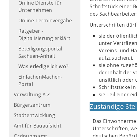
Online Dienste für
Schriftstück einer 
Unternehmen
des Sachbearbeiters
Online-Terminvergabe
Unterschriften dür
Ratgeber -
sie der öffentl
Digitalisierung erklärt
unter Verträgen
Beteiligungsportal
Vereins- und Han
Sachsen-Anhalt
aufzusuchen.),
sie ohne zugehö
Was erledige ich wo?
der Inhalt der v
EinfachenMachen-
unsittlich oder 
Portal
Schriftstücke i
Verwaltung A-Z
sie Teil einer e
Bürgerzentrum
Zuständige Stel
Stadtentwicklung
Das Einwohnermeld
Amt für Bauaufsicht
Unterschriften, we
deutschen Behörde
Ordnungsamt