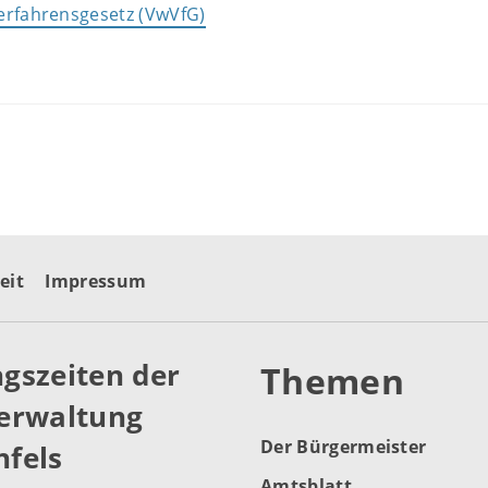
erfahrensgesetz (VwVfG)
eit
Impressum
gszeiten der
Themen
erwaltung
Der Bürgermeister
fels
Amtsblatt