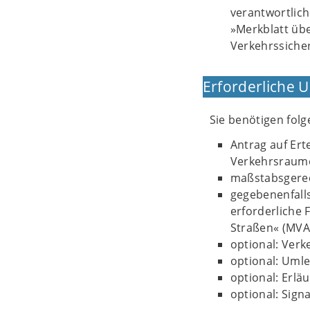
verantwortlich
»Merkblatt üb
Verkehrssicher
Erforderliche 
Sie benötigen fol
Antrag auf Ert
Verkehrsraum
maßstabsgerec
gegebenenfall
erforderliche 
Straßen« (MVA
optional: Verk
optional: Uml
optional: Erl
optional: Sign