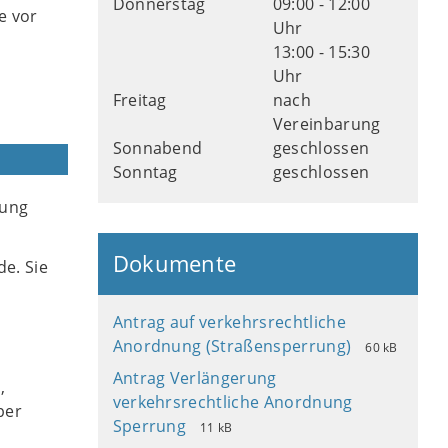
Donnerstag
09:00 - 12:00
e vor
Uhr
13:00 - 15:30
Uhr
Freitag
nach
Vereinbarung
Sonnabend
geschlossen
Sonntag
geschlossen
kung
Dokumente
de. Sie
Antrag auf verkehrsrechtliche
Anordnung (Straßensperrung)
60 kB
Antrag Verlängerung
,
verkehrsrechtliche Anordnung
per
Sperrung
11 kB