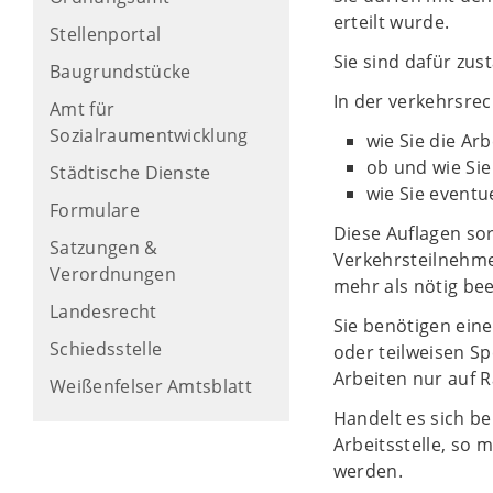
erteilt wurde.
Stellenportal
Sie sind dafür zus
Baugrundstücke
In der verkehrsrec
Amt für
Sozialraumentwicklung
wie Sie die Ar
ob und wie Si
Städtische Dienste
wie Sie event
Formulare
Diese Auflagen so
Satzungen &
Verkehrsteilnehme
Verordnungen
mehr als nötig bee
Landesrecht
Sie benötigen eine
Schiedsstelle
oder teilweisen Sp
Arbeiten nur auf 
Weißenfelser Amtsblatt
Handelt es sich b
Arbeitsstelle, so 
werden.