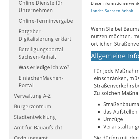
Online Dienste für
Diese Informationen werde
Unternehmen
Landes Sachsen-Anhalt
.
Online-Terminvergabe
Wenn Sie bei Baum
Ratgeber -
nutzen möchten, mü
Digitalisierung erklärt
örtlichen Straßenv
Beteiligungsportal
Allgemeine Inf
Sachsen-Anhalt
Was erledige ich wo?
Für jede Maßnahme
EinfachenMachen-
einschränken, müs
Portal
Straßenverkehrsb
Zu solchen Maßn
Verwaltung A-Z
Straßenbaum
Bürgerzentrum
das Aufstelle
Stadtentwicklung
Umzüge
Veranstaltung
Amt für Bauaufsicht
Sie dürfen mit d
Ordnungsamt