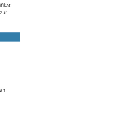
fikat
zur
 an