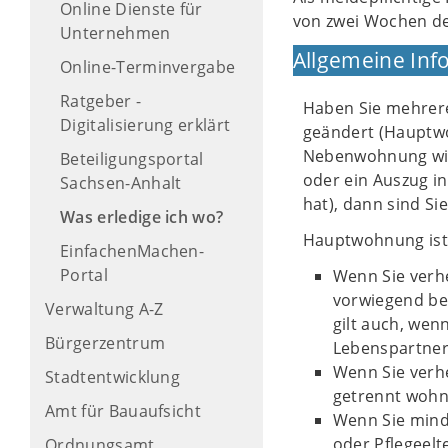
Online Dienste für
von zwei Wochen de
Unternehmen
Allgemeine Inf
Online-Terminvergabe
Ratgeber -
Haben Sie mehrere
Digitalisierung erklärt
geändert (Hauptw
Nebenwohnung wird
Beteiligungsportal
oder ein Auszug i
Sachsen-Anhalt
hat), dann sind Si
Was erledige ich wo?
Hauptwohnung ist
EinfachenMachen-
Portal
Wenn Sie verhe
vorwiegend be
Verwaltung A-Z
gilt auch, wen
Bürgerzentrum
Lebenspartne
Wenn Sie verh
Stadtentwicklung
getrennt wohn
Amt für Bauaufsicht
Wenn Sie mind
oder Pflegeelt
Ordnungsamt