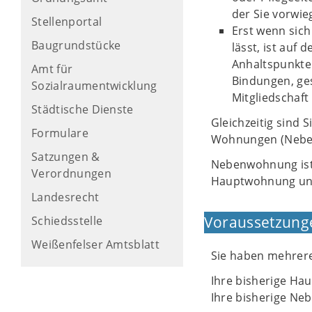
der Sie vorwi
Stellenportal
Erst wenn sic
Baugrundstücke
lässt, ist auf
Anhaltspunkte 
Amt für
Bindungen, ges
Sozialraumentwicklung
Mitgliedschaft
Städtische Dienste
Gleichzeitig sind 
Formulare
Wohnungen (Neben
Satzungen &
Nebenwohnung ist 
Verordnungen
Hauptwohnung un
Landesrecht
Voraussetzung
Schiedsstelle
Weißenfelser Amtsblatt
Sie haben mehrer
Ihre bisherige H
Ihre bisherige N