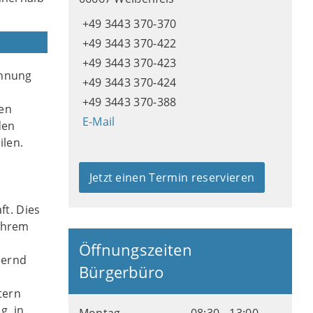
+49 3443 370-370
+49 3443 370-422
+49 3443 370-423
ohnung
+49 3443 370-424
+49 3443 370-388
en
E-Mail
den
ilen.
Jetzt einen Termin reservieren
t. Dies
 Ihrem
Öffnungszeiten
uernd
Bürgerbüro
tern
g, in