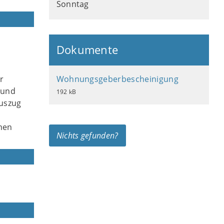
Sonntag
Dokumente
r
Wohnungsgeberbescheinigung
 und
192 kB
uszug
men
Nichts gefunden?