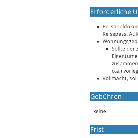
Erforderliche 
Personaldokum
Reisepass, Aufe
Wohnungsgebe
Sollte der
Eigentüme
zusammen 
o.ä.) vorle
Vollmacht, so
Gebühren
keine
Frist