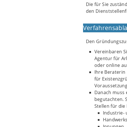
Die für Sie zustän
den Dienststellenf
Verfahrensabla
Den Gründungszusc
Vereinbaren Si
Agentur für Ar
oder online au
Ihre Beraterin 
für Existenzgr
Voraussetzung
Danach muss e
begutachten. S
Stellen für di
Industrie
Handwerk
Innungen,