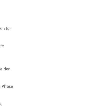
gen für
dee
ie den
e Phase
,