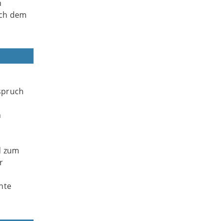
h
ach dem
spruch
n
d zum
r
nte