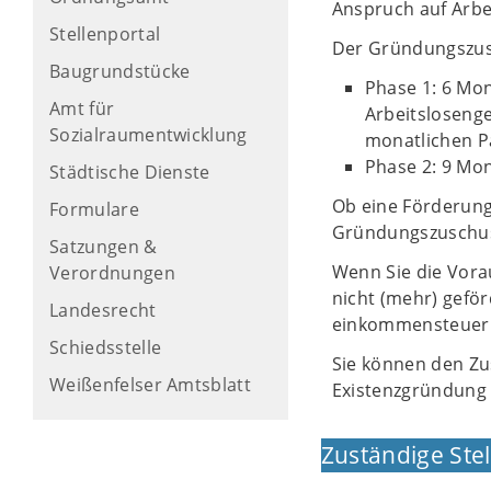
Anspruch auf Arbe
Stellenportal
Der Gründungszusc
Baugrundstücke
Phase 1: 6 Mo
Amt für
Arbeitslosenge
Sozialraumentwicklung
monatlichen P
Phase 2: 9 Mo
Städtische Dienste
Ob eine Förderung
Formulare
Gründungszuschus
Satzungen &
Wenn Sie die Vorau
Verordnungen
nicht (mehr) gefö
Landesrecht
einkommensteuerpf
Schiedsstelle
Sie können den Zu
Weißenfelser Amtsblatt
Existenzgründung
Zuständige Stel