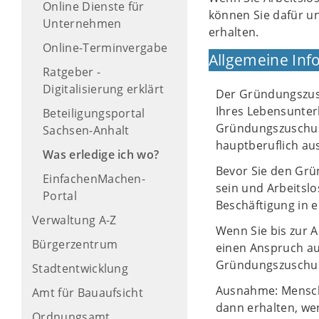
Online Dienste für
können Sie dafür u
Unternehmen
erhalten.
Online-Terminvergabe
Allgemeine Inf
Ratgeber -
Digitalisierung erklärt
Der Gründungszusc
Ihres Lebensunter
Beteiligungsportal
Gründungszuschuss
Sachsen-Anhalt
hauptberuflich au
Was erledige ich wo?
Bevor Sie den Grü
EinfachenMachen-
sein und Arbeitsl
Portal
Beschäftigung in e
Verwaltung A-Z
Wenn Sie bis zur 
Bürgerzentrum
einen Anspruch au
Gründungszuschus
Stadtentwicklung
Ausnahme: Mensch
Amt für Bauaufsicht
dann erhalten, we
Ordnungsamt