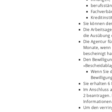
berufsstä
Fachverbä
Kreditinsti
Sie können de
Die Arbeitsage
die Ausübung d
Die Agentur fü
Monate, wenn d
bescheinigt ha
Den Bewilligun
»Bescheidablag
Wenn Sie d
Bewilligun
Sie erhalten 
Im Anschluss 
2 beantragen. 
Informationen
Um den verrin