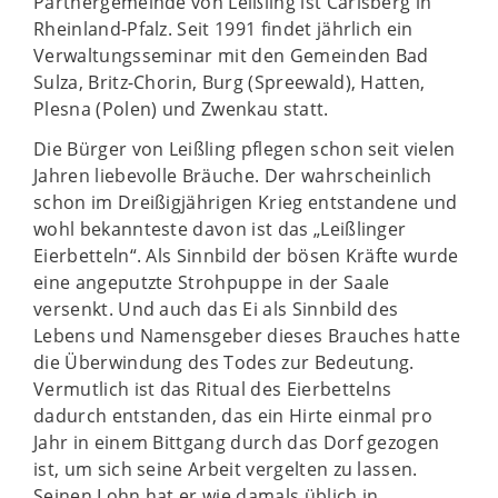
Partnergemeinde von Leißling ist Carlsberg in
Rheinland-Pfalz. Seit 1991 findet jährlich ein
Verwaltungsseminar mit den Gemeinden Bad
Sulza, Britz-Chorin, Burg (Spreewald), Hatten,
Plesna (Polen) und Zwenkau statt.
Die Bürger von Leißling pflegen schon seit vielen
Jahren liebevolle Bräuche. Der wahrscheinlich
schon im Dreißigjährigen Krieg entstandene und
wohl bekannteste davon ist das „Leißlinger
Eierbetteln“. Als Sinnbild der bösen Kräfte wurde
eine angeputzte Strohpuppe in der Saale
versenkt. Und auch das Ei als Sinnbild des
Lebens und Namensgeber dieses Brauches hatte
die Überwindung des Todes zur Bedeutung.
Vermutlich ist das Ritual des Eierbettelns
dadurch entstanden, das ein Hirte einmal pro
Jahr in einem Bittgang durch das Dorf gezogen
ist, um sich seine Arbeit vergelten zu lassen.
Seinen Lohn hat er wie damals üblich in