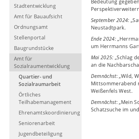
Bedeutung gegeben 
Stadtentwicklung
Perspektiverweitern
Amt für Bauaufsicht
September 2024:
„Sa
Ordnungsamt
Neustadtpark.
Stellenportal
Ende 2024:
„Herrman
um Herrmanns Gar
Baugrundstücke
Mai 2025:
„Schlag d
Amt für
an die Nachbarscha
Sozialraumentwicklung
Demnächst
: „Wild, 
Quartier- und
Mittsommerabend mi
Sozialraumarbeit
Weißenfels West.
Örtliches
Teilhabemanagement
Demnächst
: „Mein S
Schatzsuche im un
Ehrenamtskoordinierung
Seniorenarbeit
Jugendbeteiligung