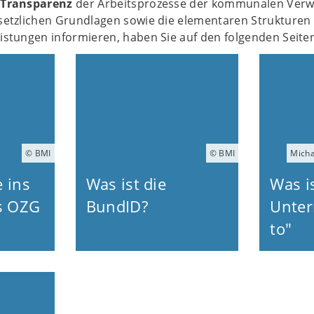
e
Transparenz
der Arbeitsprozesse der kommunalen Verwal
esetzlichen Grundlagen sowie die elementaren Strukturen
eistungen informieren, haben Sie auf den folgenden Seiten
© BMI
© BMI
Micha
 ins
Was ist die
Was i
s OZG
BundID?
Unte
to"