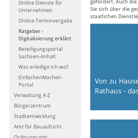
gefördert. Auch di
Online Dienste für
Sie sich über die g
Unternehmen
staatlichen Dienstl
Online-Terminvergabe
Ratgeber -
Digitalisierung erklärt
Beteiligungsportal
Sachsen-Anhalt
Was erledige ich wo?
EinfachenMachen-
Von zu Hause
Portal
Rathaus - da
Verwaltung A-Z
Bürgerzentrum
Stadtentwicklung
Amt für Bauaufsicht
Ordnungsamt