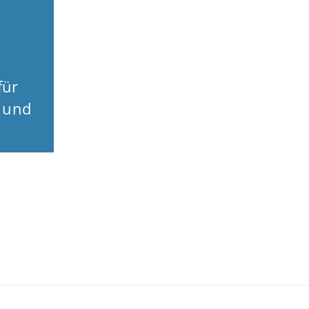
für
r und