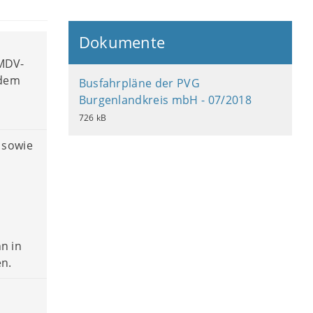
Dokumente
 MDV-
 dem
Busfahrpläne der PVG
Burgenlandkreis mbH - 07/2018
726 kB
 sowie
n in
n.