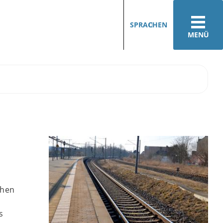
SPRACHEN
MENÜ
chen
s